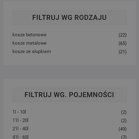
FILTRUJ WG RODZAJU
kosze betonowe
(22)
kosze metalowe
(65)
kosze ze słupkiem
(21)
FILTRUJ WG. POJEMNOŚCI
1l - 10l
(2)
11l - 20l
(2)
21l - 40l
(49)
41l - 60l
(7)