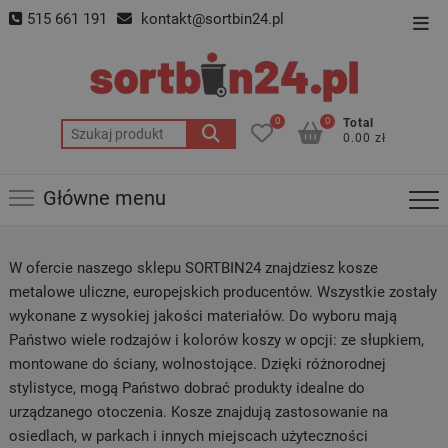
Skip
515 661 191
kontakt@sortbin24.pl
Top
to
Men
content
0
0
Total
Szukaj:
0.00 zł
Główne menu
W ofercie naszego sklepu SORTBIN24 znajdziesz kosze
metalowe uliczne, europejskich producentów. Wszystkie zostały
wykonane z wysokiej jakości materiałów. Do wyboru mają
Państwo wiele rodzajów i kolorów koszy w opcji: ze słupkiem,
montowane do ściany, wolnostojące. Dzięki różnorodnej
stylistyce, mogą Państwo dobrać produkty idealne do
urządzanego otoczenia. Kosze znajdują zastosowanie na
osiedlach, w parkach i innych miejscach użyteczności