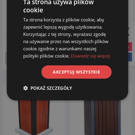
Ta strona używa plików
cookie
Ta strona korzysta z plików cookie, aby
zapewnić lepszą wygodę użytkowania.
Follow us on
KOSZ parkowy 35 litrów na
KOSZ parkowy 60 litrów na
Korzystając z tej strony, wyrażasz zgodę
Social Media
śmieci – uliczny, osiedlowy
śmieci – uliczny, osiedlowy
na używanie przez nas wszystkich plików
519.00
zł
1,099.00
zł
instagram
cookie zgodnie z warunkami naszej
polityki plików cookie.
Dowiedz się więcej
facebook
Dodaj do koszyka
Dodaj do koszyka
AKCEPTUJ WSZYSTKIE
POKAŻ SZCZEGÓŁY