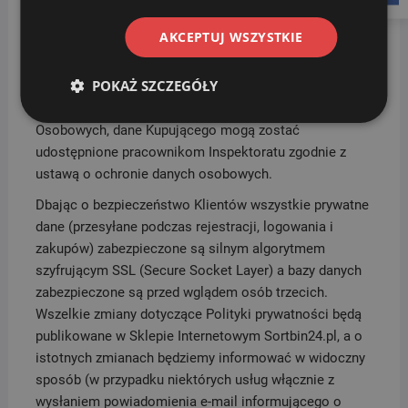
odnośnik zamieszczony w każdej wiadomości
elektronicznej wysłanej w ramach usługi Newsletter lub
AKCEPTUJ WSZYSTKIE
za pośrednictwem aktywacji odpowiedniego pola w
Koncie Kupującego.
POKAŻ SZCZEGÓŁY
W przypadku kontroli Prezesa Urzędu Ochrony Danych
Osobowych, dane Kupującego mogą zostać
udostępnione pracownikom Inspektoratu zgodnie z
ustawą o ochronie danych osobowych.
Dbając o bezpieczeństwo Klientów wszystkie prywatne
dane (przesyłane podczas rejestracji, logowania i
zakupów) zabezpieczone są silnym algorytmem
szyfrującym SSL (Secure Socket Layer) a bazy danych
zabezpieczone są przed wglądem osób trzecich.
Wszelkie zmiany dotyczące Polityki prywatności będą
publikowane w Sklepie Internetowym Sortbin24.pl, a o
istotnych zmianach będziemy informować w widoczny
sposób (w przypadku niektórych usług włącznie z
wysłaniem powiadomienia e-mail informującego o