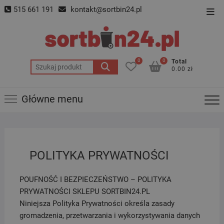
Skip
515 661 191
kontakt@sortbin24.pl
Top
to
Men
content
0
0
Total
Szukaj:
0.00 zł
Główne menu
POLITYKA PRYWATNOŚCI
POUFNOŚĆ I BEZPIECZEŃSTWO – POLITYKA
PRYWATNOŚCI SKLEPU SORTBIN24.PL
Niniejsza Polityka Prywatności określa zasady
gromadzenia, przetwarzania i wykorzystywania danych