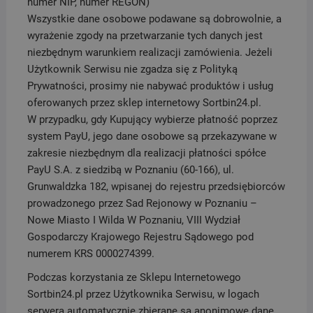
numer NIP, numer REGON)
Wszystkie dane osobowe podawane są dobrowolnie, a
wyrażenie zgody na przetwarzanie tych danych jest
niezbędnym warunkiem realizacji zamówienia. Jeżeli
Użytkownik Serwisu nie zgadza się z Polityką
Prywatności, prosimy nie nabywać produktów i usług
oferowanych przez sklep internetowy Sortbin24.pl.
W przypadku, gdy Kupujący wybierze płatność poprzez
system PayU, jego dane osobowe są przekazywane w
zakresie niezbędnym dla realizacji płatności spółce
PayU S.A. z siedzibą w Poznaniu (60-166), ul.
Grunwaldzka 182, wpisanej do rejestru przedsiębiorców
prowadzonego przez Sad Rejonowy w Poznaniu –
Nowe Miasto I Wilda W Poznaniu, VIII Wydział
Gospodarczy Krajowego Rejestru Sądowego pod
numerem KRS 0000274399.
Podczas korzystania ze Sklepu Internetowego
Sortbin24.pl przez Użytkownika Serwisu, w logach
serwera automatycznie zbierane są anonimowe dane