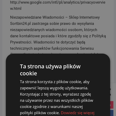
http://www.google.com/intl/pl/analytics/privacyovervie
w.html
Niezapowiedziane Wiadomości – Sklep Internetowy
Sortbin24.pl zastrzega sobie prawo do wysyłania
niezapowiedzianych wiadomości osobom, których
dane kontaktowe posiada i które zgodziły się z Polityką
Prywatności. Wiadomości te dotyczyć będą
technicznych aspektów funkcjonowania Serwisu
(komunikaty techniczne), zmian w regulaminach lub
polityce prywatności. Przedmiotowe wiadomości nie
Ta strona używa plików
będą zawierały informacji handlowych.
cookie
Użytkownik Serwisu może dobrowolnie wyrazić osobną
Ta strona korzysta z plików cookie, aby
zgodę na otrzymywanie informacji handlowych drogą
zapewnić lepszą wygodę użytkowania.
elektroniczną (newsletter), na wskazany adres poczty
Follow us on
Korzystając z tej strony, wyrażasz zgodę
Social Media
elektronicznej, na temat produktów i usług
na używanie przez nas wszystkich plików
oferowanych przez Sklep Internetowy Sortbin24.pl.
instagram
cookie zgodnie z warunkami naszej
Użytkownik może w każdej chwili wycofać zgodę na
polityki plików cookie.
Dowiedz się więcej
otrzymywanie informacji handlowej klikając w
facebook