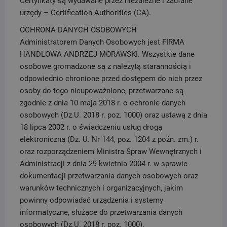
Certyfikaty są wydawane przez niezależne i zaufane
urzędy – Certification Authorities (CA).
OCHRONA DANYCH OSOBOWYCH
Administratorem Danych Osobowych jest FIRMA
HANDLOWA ANDRZEJ MORAWSKI. Wszystkie dane
osobowe gromadzone są z należytą starannością i
odpowiednio chronione przed dostępem do nich przez
osoby do tego nieupoważnione, przetwarzane są
zgodnie z dnia 10 maja 2018 r. o ochronie danych
osobowych (Dz.U. 2018 r. poz. 1000) oraz ustawą z dnia
18 lipca 2002 r. o świadczeniu usług drogą
elektroniczną (Dz. U. Nr 144, poz. 1204 z poźn. zm.) r.
oraz rozporządzeniem Ministra Spraw Wewnętrznych i
Administracji z dnia 29 kwietnia 2004 r. w sprawie
dokumentacji przetwarzania danych osobowych oraz
warunków technicznych i organizacyjnych, jakim
powinny odpowiadać urządzenia i systemy
informatyczne, służące do przetwarzania danych
osobowych (Dz.U. 2018 r. poz. 1000).