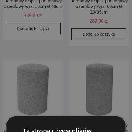
Betonowy słupek parkingowy
Betonowy słupek parkingowy
osiedlowy wys. 50cm Ø 40cm
osiedlowy wys. 60cm Ø
20/35cm
389.00
zł
289.00
zł
Dodaj do koszyka
Dodaj do koszyka
Betonowy słupek parkingowy
Betonowy słupek parkingowy
Ta strona używa plików
osiedlowy wys. 60cm Ø 40cm
osiedlowy wys. 70cm Ø 40cm