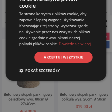
cookie
479.00
zł
559.00
zł
Ta strona korzysta z plików cookie, aby
Dodaj do koszyka
Dodaj do koszyka
zapewnić lepszą wygodę użytkowania.
Follow us on
Korzystając z tej strony, wyrażasz zgodę
Social Media
na używanie przez nas wszystkich plików
instagram
cookie zgodnie z warunkami naszej
polityki plików cookie.
Dowiedz się więcej
facebook
AKCEPTUJ WSZYSTKIE
POKAŻ SZCZEGÓŁY
Betonowy słupek parkingowy
Betonowy słupek parkingowy
osiedlowy wys. 80cm Ø
półkula wys. 26cm Ø 50cm
27/40cm
319.00
zł
469.00
zł