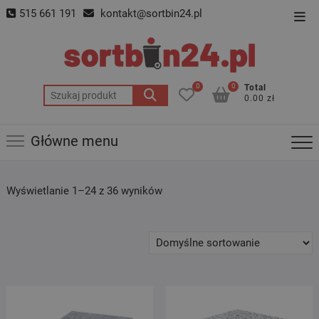
Skip
515 661 191
kontakt@sortbin24.pl
Top
to
Men
content
0
0
Total
Szukaj:
0.00 zł
Główne menu
Wyświetlanie 1–24 z 36 wyników