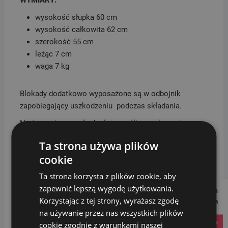
WYMIARY:
wysokość słupka 60 cm
wysokość całkowita 62 cm
szerokość 55 cm
leżąc 7 cm
waga 7 kg
Blokady dodatkowo wyposażone są w odbojnik
zapobiegający uszkodzeniu podczas składania.
Na życzenie za małą dopłatą możliwe wykonanie
wkładek w systemie jednego klucza
Ta strona używa plików
Przy większych zamówieniach bezpłatna zmiana koloru
cookie
W zestawie blokada + komplet trzech kluczy.
Ta strona korzysta z plików cookie, aby
zapewnić lepszą wygodę użytkowania.
Follow us on
Korzystając z tej strony, wyrażasz zgodę
Social Media
W ofercie naszego sklepu
SORTBIN24
znajdziesz
na używanie przez nas wszystkich plików
słupki betonowe, metalowe które zostały wykonane z
instagram
cookie zgodnie z warunkami naszej