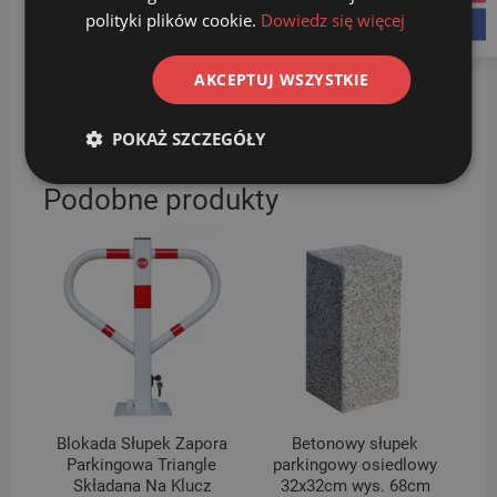
wysokiej jakości materiałów. Do wyboru jest wiele
polityki plików cookie.
Dowiedz się więcej
facebook
rodzajów i kolorów słupków betonowych i metalowych.
Dzięki różnorodnej stylistyce, możesz dobrać produkty
AKCEPTUJ WSZYSTKIE
idealne do urządzanego otoczenia. Słupki znajdują
zastosowanie na osiedlach, w parkach, na parkingach i
innych miejscach użyteczności publicznej.
POKAŻ SZCZEGÓŁY
Podobne produkty
Blokada Słupek Zapora
Betonowy słupek
Parkingowa Triangle
parkingowy osiedlowy
Składana Na Klucz
32x32cm wys. 68cm