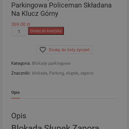
Parkingowa Policeman Składana
Na Klucz Górny
369.00
zł
ilość
Dodaj do koszyka
Blokada
Słupek
Dodaj do listy życzeń
Zapora
Parkingowa
Kategoria:
Blokady parkingowe
Policeman
Składana
Znaczniki:
blokada
,
Parking
,
słupek
,
zapora
Na
Klucz
Górny
Opis
Opis
Blokada Słupek Zapora