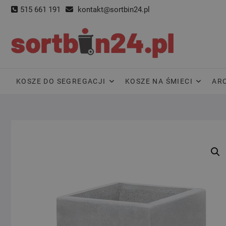
Skip
515 661 191
kontakt@sortbin24.pl
to
content
KOSZE DO SEGREGACJI
KOSZE NA ŚMIECI
AR