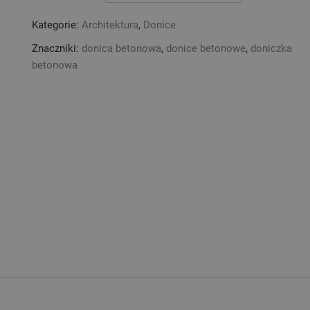
parkowa
Kategorie:
Architektura
,
Donice
kwadratowa
60x60
Znaczniki:
donica betonowa
,
donice betonowe
,
doniczka
betonowa