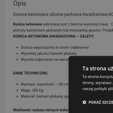
Opis
Donica betonowa uliczna parkowa kwadratowa 6
Donica betonowa
wykonana jest z betonu wysokiej klasy C
pokryty kamieniem płukanym lub mieszanką grysów. Produk
DONICA BETONOWA KWADRATOWA – ZALETY:
Donica wyposażona w otwór odpływowy
Wysokiej jakości kamień płukany
Wysoka odporność na warunki atmosferyczne
Ta strona u
DANE TECHNICZNE:
Ta strona korzyst
strony, wyrażasz
Wymiary: wysokość – 60 cm, szerokość – 60 cm, dłu
naszej polityki p
Waga: 260 kg
Materiał: kamień płukany, grysy.
POKAŻ SZCZ
Możliwość wyboru różnych kolorów betonów!!!