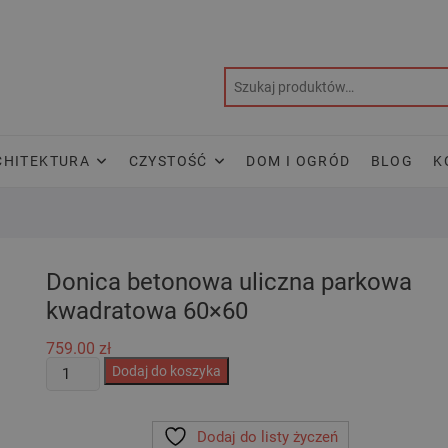
CHITEKTURA
CZYSTOŚĆ
DOM I OGRÓD
BLOG
K
Donica betonowa uliczna parkowa
kwadratowa 60×60
759.00
zł
ilość
Dodaj do koszyka
Donica
betonowa
Dodaj do listy życzeń
uliczna