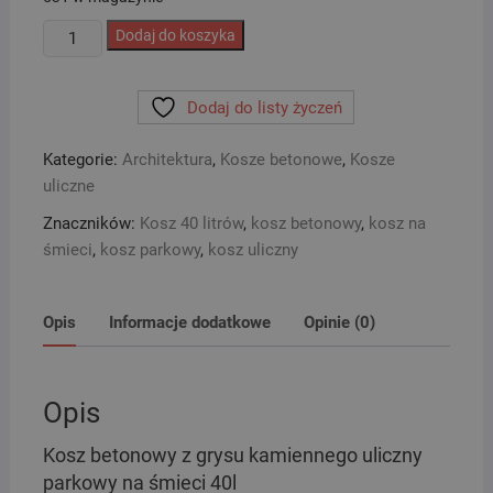
ilość
Dodaj do koszyka
Kosz
betonowy
Dodaj do listy życzeń
z
grysu
Kategorie:
Architektura
,
Kosze betonowe
,
Kosze
kamiennego
uliczne
uliczny
parkowy
Znaczników:
Kosz 40 litrów
,
kosz betonowy
,
kosz na
na
śmieci
,
kosz parkowy
,
kosz uliczny
śmieci
40l
Opis
Informacje dodatkowe
Opinie (0)
Opis
Kosz betonowy z grysu kamiennego uliczny
parkowy na śmieci 40l