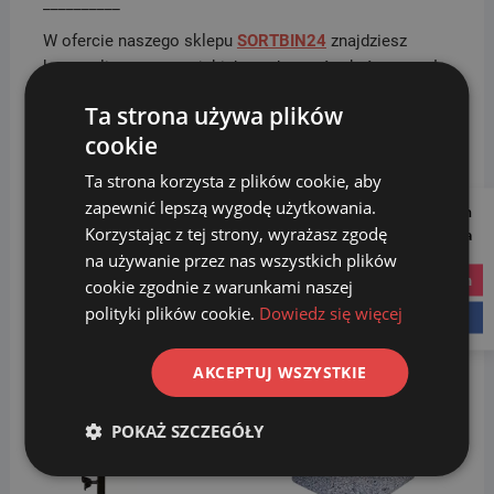
__________
W ofercie naszego sklepu
SORTBIN24
znajdziesz
kosze uliczne europejskich producentów, które zostały
wykonane z wysokiej jakości materiałów. Do wyboru
Ta strona używa plików
jest wiele rodzajów i kolorów koszy betonowych
cookie
(kamiennych). Dzięki różnorodnej stylistyce, możesz
dobrać produkty idealne do urządzanego otoczenia.
Ta strona korzysta z plików cookie, aby
Kosze znajdują zastosowanie na osiedlach, w parkach i
zapewnić lepszą wygodę użytkowania.
Follow us on
innych miejscach użyteczności publicznej.
Korzystając z tej strony, wyrażasz zgodę
Social Media
na używanie przez nas wszystkich plików
instagram
Podobne produkty
cookie zgodnie z warunkami naszej
polityki plików cookie.
Dowiedz się więcej
facebook
AKCEPTUJ WSZYSTKIE
POKAŻ SZCZEGÓŁY