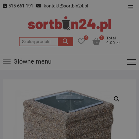
Skip
515 661 191
kontakt@sortbin24.pl
Top
to
Men
content
0
0
Total
Szukaj:
0.00 zł
Główne menu