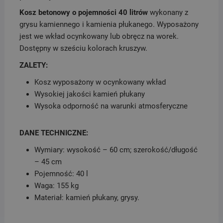
Kosz betonowy o pojemności 40 litrów
wykonany z
grysu kamiennego i kamienia płukanego. Wyposażony
jest we wkład ocynkowany lub obręcz na worek.
Dostępny w sześciu ko­lo­rach kruszyw.
ZALETY:
Kosz wyposażony w ocynkowany wkład
Wysokiej jakości kamień płukany
Wysoka odporność na warunki atmosferyczne
DANE TECHNICZNE:
Wymiary: wysokość – 60 cm; szerokość/długość
– 45 cm
Pojemność: 40 l
Waga: 155 kg
Materiał: kamień płukany, grysy.