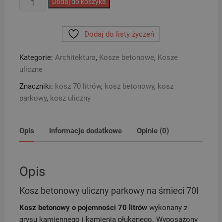
Dodaj do koszyka
Kosz
betonowy
Dodaj do listy życzeń
uliczny
parkowy
Kategorie:
Architektura
,
Kosze betonowe
,
Kosze
na
uliczne
śmieci
70l
Znaczniki:
kosz 70 litrów
,
kosz betonowy
,
kosz
parkowy
,
kosz uliczny
Opis
Informacje dodatkowe
Opinie (0)
Opis
Kosz betonowy uliczny parkowy na śmieci 70l
Kosz betonowy o pojemności 70 litrów
wykonany z
grysu kamiennego i kamienia płukanego. Wyposażony