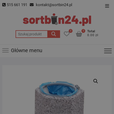
Skip
515 661 191
kontakt@sortbin24.pl
Top
to
Men
content
0
0
Total
Szukaj:
0.00 zł
Główne menu