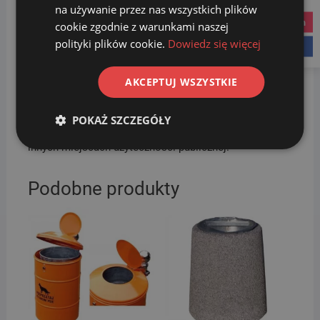
__________
na używanie przez nas wszystkich plików
instagram
cookie zgodnie z warunkami naszej
W ofercie naszego sklepu
SORTBIN24
znajdziesz
polityki plików cookie.
Dowiedz się więcej
kosze uliczne europejskich producentów, które zostały
facebook
wykonane z wysokiej jakości materiałów. Do wyboru
jest wiele rodzajów i kolorów koszy betonowych
AKCEPTUJ WSZYSTKIE
(kamiennych). Dzięki różnorodnej stylistyce, możesz
dobrać produkty idealne do urządzanego otoczenia.
POKAŻ SZCZEGÓŁY
Kosze znajdują zastosowanie na osiedlach, w parkach i
innych miejscach użyteczności publicznej.
Podobne produkty