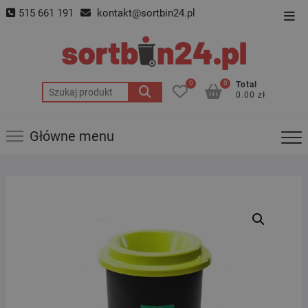
Skip
515 661 191
kontakt@sortbin24.pl
Top
to
Men
content
0
0
Total
Szukaj:
0.00 zł
Główne menu