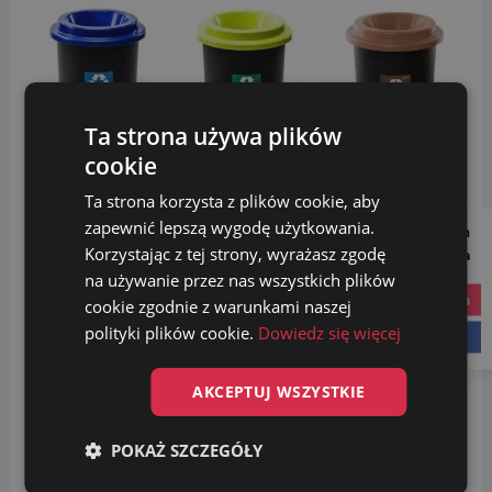
Ta strona używa plików
cookie
Ta strona korzysta z plików cookie, aby
zapewnić lepszą wygodę użytkowania.
Follow us on
Korzystając z tej strony, wyrażasz zgodę
Social Media
na używanie przez nas wszystkich plików
instagram
cookie zgodnie z warunkami naszej
polityki plików cookie.
Dowiedz się więcej
facebook
__________
Segregacja śmieci
jest w dzisiejszych czasach bardzo
AKCEPTUJ WSZYSTKIE
ważna. Nie tylko zapobiega stopniowemu przepełnianiu
się składowisk odpadów, ale także umożliwia recykling,
który znacznie ogranicza zużycie surowców
POKAŻ SZCZEGÓŁY
naturalnych różnego typu. To właśnie z tego powodu w