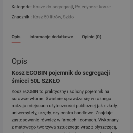
do
Kategorie:
Kosze do segregacji
,
Pojedyncze kosze
segregacji
śmieci
Znaczniki:
Kosz 50 litrów
,
Szkło
50L
SZKŁO
Opis
Informacje dodatkowe
Opinie (0)
Opis
Kosz ECOBIN pojemnik do segregacji
śmieci 50L SZKŁO
Kosz ECOBIN to praktyczny i solidny pojemnik na
surowce wtórne. Świetnie sprawdza się w różnego
rodzaju miejscach użyteczności publicznej jak szkoły,
uniwersytety, urzędy, czy centra handlowe. Znajduje
zastosowanie również w firmach i domach. Wykonany
z matowego tworzywa sztucznego wraz z błyszczącą,