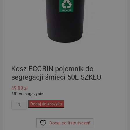
Kosz ECOBIN pojemnik do
segregacji śmieci 50L SZKŁO
49.00
zł
651 w magazynie
ilość
Dodaj do koszyka
Kosz
ECOBIN
Dodaj do listy życzeń
pojemnik