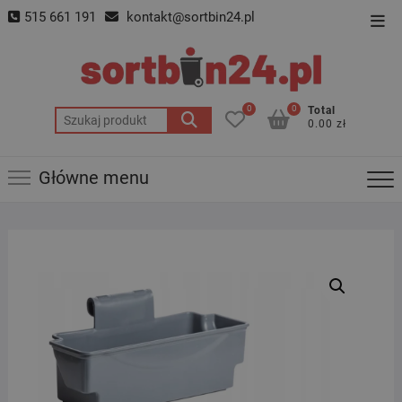
Skip
515 661 191
kontakt@sortbin24.pl
Top
to
Men
content
0
0
Total
Szukaj:
0.00 zł
Główne menu