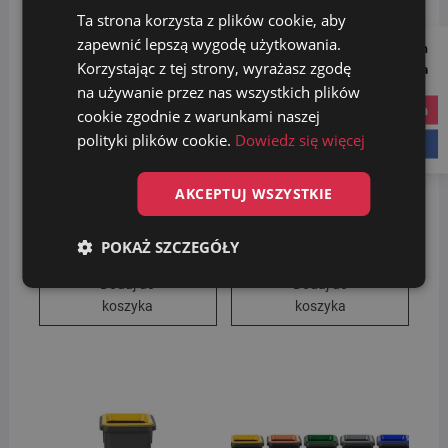
Promocja!
Promocja!
Ta strona korzysta z plików cookie, aby
zapewnić lepszą wygodę użytkowania.
Follow us on
Korzystając z tej strony, wyrażasz zgodę
Social Media
na używanie przez nas wszystkich plików
instagram
cookie zgodnie z warunkami naszej
polityki plików cookie.
Dowiedz się więcej
facebook
MEGLIO BATHROOM płyn
Zestaw koszy do
AKCEPTUJ WSZYSTKIE
do czyszczenia łazienki
segregacji śmieci 3x40L z
750ml
podstawą
Pierwotna
Aktualna
Pierwotn
Aktualna
16.99
zł
19.00
zł
189.00
zł
199.00
zł
POKAŻ SZCZEGÓŁY
cena
cena
cena
cena
wynosiła:
wynosi:
wynosiła
wynosi:
Dodaj do
Dodaj do
19.00 zł.
16.99 zł.
199.00 zł
189.00 zł
koszyka
koszyka