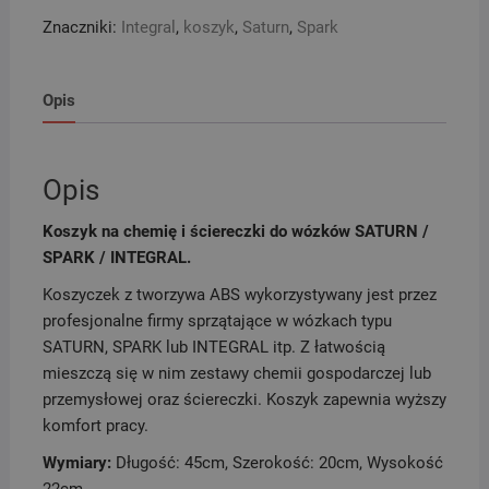
-
Znaczniki:
Integral
,
koszyk
,
Saturn
,
Spark
wózek
SATURN
INTEGRAL
Opis
Opis
Koszyk na chemię i ściereczki do wózków SATURN /
SPARK / INTEGRAL.
Koszyczek z tworzywa ABS wykorzystywany jest przez
profesjonalne firmy sprzątające w wózkach typu
SATURN, SPARK lub INTEGRAL itp. Z łatwością
mieszczą się w nim zestawy chemii gospodarczej lub
przemysłowej oraz ściereczki. Koszyk zapewnia wyższy
komfort pracy.
Wymiary:
Długość: 45cm, Szerokość: 20cm, Wysokość
22cm