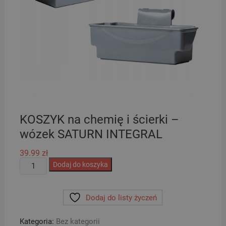
KOSZYK na chemię i ścierki –
wózek SATURN INTEGRAL
39.99
zł
ilość
Dodaj do koszyka
KOSZYK
na
Dodaj do listy życzeń
chemię
i
Kategoria:
Bez kategorii
ścierki