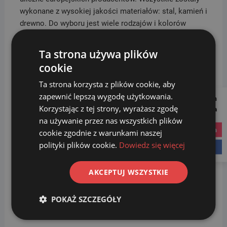
wykonane z wysokiej jakości materiałów: stal, kamień i
drewno. Do wyboru jest wiele rodzajów i kolorów
ławek. Dzięki różnorodnej stylistyce, mogą Państwo
dobrać produkty idealne do urządzanego
Ta strona używa plików
otoczenia.
Ławki
znajdują zastosowanie na osiedlach,
cookie
w parkach i innych miejscach użyteczności publicznej,
Ta strona korzysta z plików cookie, aby
gdzie ceniony jest wygląd wizualny i estetyka oraz
zapewnić lepszą wygodę użytkowania.
nowoczesny design.
Follow us on
Korzystając z tej strony, wyrażasz zgodę
Social Media
na używanie przez nas wszystkich plików
Podobne produkty
instagram
cookie zgodnie z warunkami naszej
polityki plików cookie.
Dowiedz się więcej
facebook
AKCEPTUJ WSZYSTKIE
POKAŻ SZCZEGÓŁY