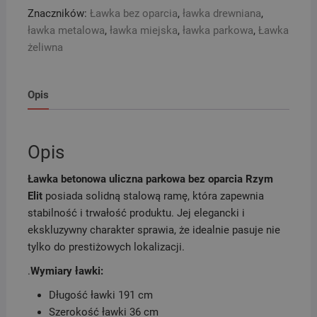
oparcia
Znaczników:
Ławka bez oparcia
,
ławka drewniana
,
Rzym
ławka metalowa
,
ławka miejska
,
ławka parkowa
,
Ławka
Elit
żeliwna
Opis
Opis
Ławka betonowa uliczna parkowa bez oparcia Rzym
Elit
posiada solidną stalową ramę, która zapewnia
stabilność i trwałość produktu. Jej elegancki i
ekskluzywny charakter sprawia, że idealnie pasuje nie
tylko do prestiżowych lokalizacji.
.
Wymiary ławki:
Długość ławki 191 cm
Szerokość ławki 36 cm