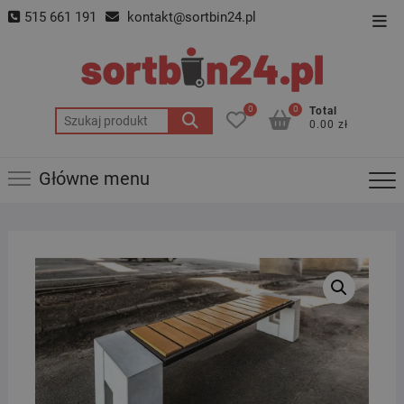
Skip
515 661 191
kontakt@sortbin24.pl
Top
to
Men
content
0
0
Total
Szukaj:
0.00 zł
Główne menu