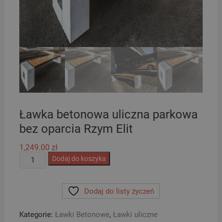
Ławka betonowa uliczna parkowa
bez oparcia Rzym Elit
1,249.00
zł
ilość
Dodaj do koszyka
Ławka
betonowa
Dodaj do listy życzeń
uliczna
parkowa
Kategorie:
Ławki Betonowe
,
Ławki uliczne
bez