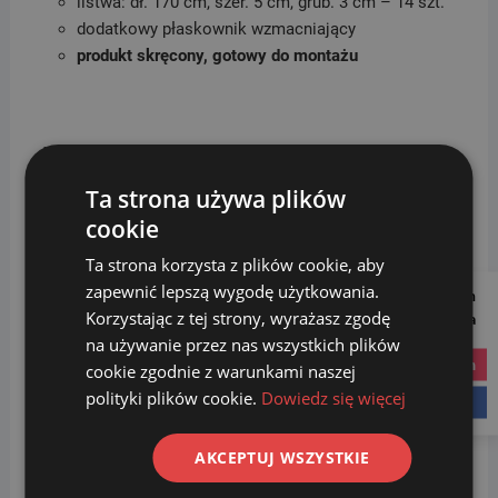
listwa: dł. 170 cm, szer. 5 cm, grub. 3 cm – 14 szt.
dodatkowy płaskownik wzmacniający
produkt skręcony, gotowy do montażu
W ofercie sklepu
SORTBIN24
znajdą Państwo ławki
uliczne europejskich producentów. Wszystkie zostały
Ta strona używa plików
wykonane z wysokiej jakości materiałów: stal, kamień i
cookie
drewno. Do wyboru jest wiele rodzajów i kolorów
ławek. Dzięki różnorodnej stylistyce, mogą Państwo
Ta strona korzysta z plików cookie, aby
dobrać produkty idealne do urządzanego
zapewnić lepszą wygodę użytkowania.
Follow us on
otoczenia.
Ławki
znajdują zastosowanie na osiedlach,
Korzystając z tej strony, wyrażasz zgodę
Social Media
w parkach i innych miejscach użyteczności publicznej,
na używanie przez nas wszystkich plików
instagram
gdzie ceniony jest wygląd wizualny i estetyka oraz
cookie zgodnie z warunkami naszej
nowoczesny design.
polityki plików cookie.
Dowiedz się więcej
facebook
Podobne produkty
AKCEPTUJ WSZYSTKIE