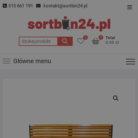
Skip
515 661 191
kontakt@sortbin24.pl
Top
to
Men
content
0
0
Total
Szukaj:
0.00 zł
Główne menu