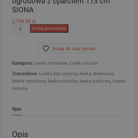
ogrodowa z oparciem 173 cm
SIONA
2,199.00
zł
ilość
Dodaj do koszyka
Ławka
metalowa
Dodaj do listy życzeń
parkowa
ogrodowa
Kategorie:
Ławki metalowe
,
Ławki uliczne
z
oparciem
Znaczników:
Ławka bez oparcia
,
ławka drewniana
,
173
ławka metalowa
,
ławka miejska
,
ławka parkowa
,
Ławka
cm
żeliwna
SIONA
Opis
Opis