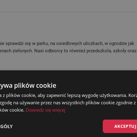
ie sprawdzi się w parku, na osiedlowych uliczkach, w ogrodzie jak
enach zielonych. Nasi odbiorcy to również przedszkola, szkoły oraz
żywa plików cookie
lowana została trwałą metodą proszkową co zapewnia jej długoletni
a z plików cookie, aby zapewnić lepszą wygodę użytkowania. Korzy
 zgodę na używanie przez nas wszystkich plików cookie zgodnie 
lików cookie.
Dowiedz się więcej
kowo
EGÓŁY
AKCEPTUJ
ową lub lakierobejcą