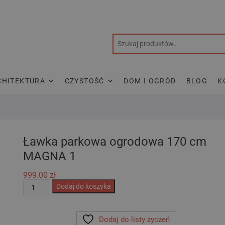
CHITEKTURA
CZYSTOŚĆ
DOM I OGRÓD
BLOG
K
Ławka parkowa ogrodowa 170 cm
MAGNA 1
999.00
zł
ilość
Dodaj do koszyka
Ławka
parkowa
Dodaj do listy życzeń
ogrodowa