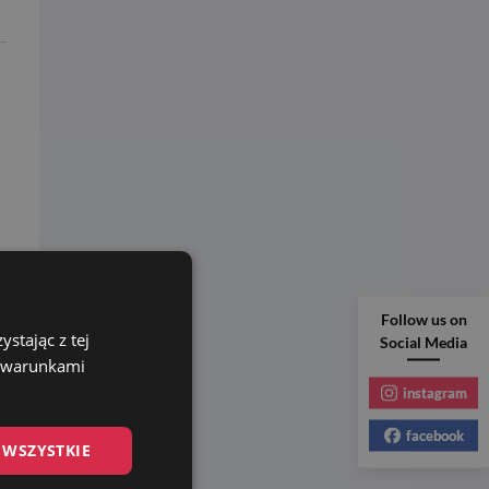
ą
Follow us on
stając z tej
Social Media
z warunkami
instagram
facebook
 WSZYSTKIE