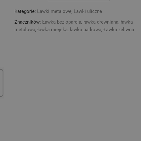
170
Kategorie:
Ławki metalowe
,
Ławki uliczne
cm
MAGNA
Znaczników:
Ławka bez oparcia
,
ławka drewniana
,
ławka
1
metalowa
,
ławka miejska
,
ławka parkowa
,
Ławka żeliwna