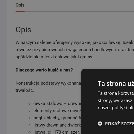
Opis
Opis
W naszym sklepie oferujemy wysokiej jakości ławkę. Idealn
również przy biurowcach i w galeriach handlowych, oraz ter
spółdzielnie mieszkaniowe jak i gminy.
Dlaczego warto kupić u nas?
Ta strona u
Konstrukcja podstawy wykonana jest z grubej stali i poma
trwałość.
Ta strona korzyst
strony, wyrażasz
ławka stalowo – drewniana
naszej polityki p
elementy stalowe ocynkowane, malowane prosz
nogi z blachy, grubość 6 mm
POKAŻ SZCZ
listwy drewniane świerkowe, malowane farbą akryl
listwa: dł. 170 cm, szer. 9,5 cm, grub. 4 cm – 4 szt.