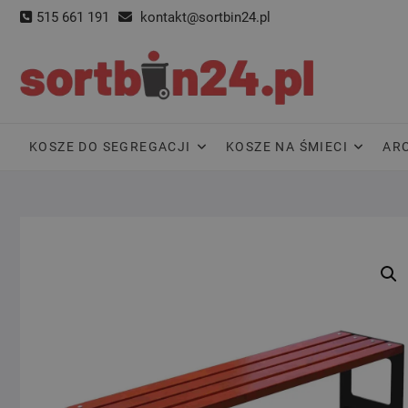
Skip
515 661 191
kontakt@sortbin24.pl
to
content
KOSZE DO SEGREGACJI
KOSZE NA ŚMIECI
AR