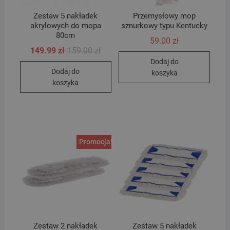
Zestaw 5 nakładek
Przemysłowy mop
akrylowych do mopa
sznurkowy typu Kentucky
80cm
59.00
zł
Pierwotna
Aktualna
149.99
zł
159.00
zł
cena
cena
Dodaj do
wynosiła:
wynosi:
Dodaj do
159.00 zł.
149.99 zł.
koszyka
koszyka
Promocja!
Zestaw 2 nakładek
Zestaw 5 nakładek