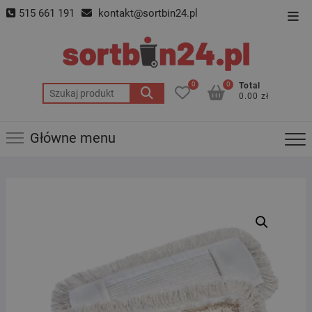
Skip
515 661 191
kontakt@sortbin24.pl
Top
to
Men
content
0
0
Total
Szukaj:
0.00 zł
Główne menu