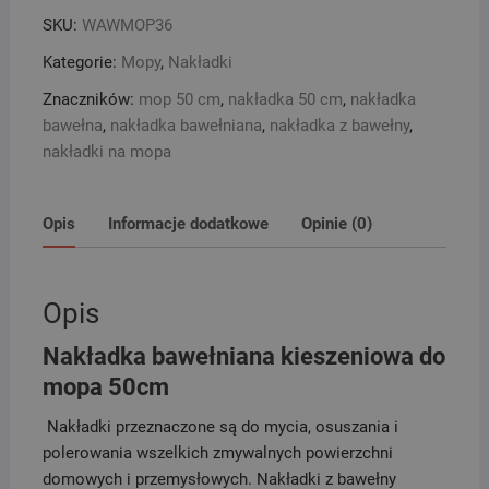
do
SKU:
WAWMOP36
mopa
50cm
Kategorie:
Mopy
,
Nakładki
Znaczników:
mop 50 cm
,
nakładka 50 cm
,
nakładka
bawełna
,
nakładka bawełniana
,
nakładka z bawełny
,
nakładki na mopa
Opis
Informacje dodatkowe
Opinie (0)
Opis
Nakładka bawełniana kieszeniowa do
mopa 50cm
Nakładki przeznaczone są do mycia, osuszania i
polerowania wszelkich zmywalnych powierzchni
domowych i przemysłowych. Nakładki z bawełny