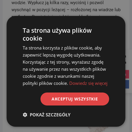
wodzie. Wypłucz ją kilka razy, wyciśnij i pozwól
wyschnąć w pozycji leżącej – rozłożonej na wiadrze lub
podłodze. Pamiętaj, że niektóre nakładki możesz prać
w pralce. Sprawdź na metce parametry, tak by nie
Ta strona używa plików
spowodować ich uszkodzenia lub utraty właściwości.
cookie
Odpowiednie dbanie o akcesoria do sprzątania sprawi,
że posłużą Ci one na długi czas, dzięki czemu
Ta strona korzysta z plików cookie, aby
zaoszczędzisz budżet. Ponadto zachowasz higieniczną
zapewnić lepszą wygodę użytkowania.
Follow us on
czystość bez zbędnego wysiłku.
Korzystając z tej strony, wyrażasz zgodę
Social Media
na używanie przez nas wszystkich plików
instagram
Podobne produkty
cookie zgodnie z warunkami naszej
polityki plików cookie.
Dowiedz się więcej
facebook
Promocja!
AKCEPTUJ WSZYSTKIE
POKAŻ SZCZEGÓŁY