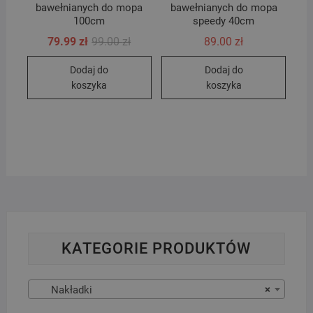
bawełnianych do mopa
bawełnianych do mopa
100cm
speedy 40cm
Pierwotna
Aktualna
79.99
zł
99.00
zł
89.00
zł
cena
cena
wynosiła:
wynosi:
Dodaj do
Dodaj do
99.00 zł.
79.99 zł.
koszyka
koszyka
KATEGORIE PRODUKTÓW
Nakładki
×