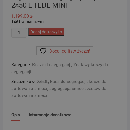
2×50 L TEDE MINI
1,199.00
zł
1461 w magazynie
ilość
Dodaj do koszyka
Pojemnik
do
Dodaj do listy życzeń
segregacji
odpadów
Kategorie:
Kosze do segregacji
,
Zestawy koszy do
2x50
segregacji
L
TEDE
Znaczników:
2x50L
,
kosz do segregacji
,
kosze do
MINI
sortowania śmieci
,
segregacja śmieci
,
zestaw do
sortowania śmieci
Opis
Informacje dodatkowe