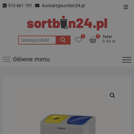
Skip
515 661 191
kontakt@sortbin24.pl
Top
to
Men
content
0
0
Total
Szukaj:
0.00 zł
Główne menu