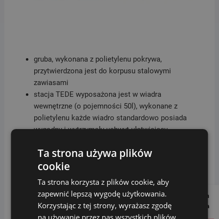
gruba, wykonana z polietylenu pokrywa,
przytwierdzona jest do korpusu stalowymi
zawiasami
stacja TEDE wyposażona jest w wiadra
wewnętrzne (o pojemności 50l), wykonane z
polietylenu każde wiadro standardowo posiada
wygodny i wytrzymały uchwyt ułatwiający
wyciąganie i opróżnianie
Ta strona używa plików
stacja TEDE posiada certyfikat ISO 9001:2015
cookie
oraz certyfikat PZH
Ta strona korzysta z plików cookie, aby
DANE TECHNICZNE:
zapewnić lepszą wygodę użytkowania.
Follow us on
Korzystając z tej strony, wyrażasz zgodę
Social Media
Pojemność: 2×50 litrów
na używanie przez nas wszystkich plików