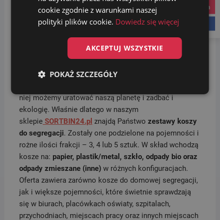
Wymiary: wysokość: 80 cm
instagram
cookie zgodnie z warunkami naszej
Szerokość z podstawą 75 cm
polityki plików cookie.
Dowiedz się więcej
facebook
Głębokość z podstawą 40 cm
Waga 17 kg
AKCEPTUJ WSZYSTKIE
Materiał: Wysokiej jakości tworzywo sztuczne,
metal
POKAŻ SZCZEGÓŁY
Segregacja śmieci to podstawa i obowiązek. Dzięki
niej możemy uratować naszą planetę i zadbać i
ekologię. Właśnie dlatego w naszym
sklepie
SORTBIN24.pl
znajdą Państwo
zestawy koszy
do segregacji
. Zostały one podzielone na pojemności i
rożne ilości frakcji – 3, 4 lub 5 sztuk. W skład wchodzą
kosze na:
papier, plastik/metal, szkło, odpady bio oraz
odpady zmieszane (inne)
w różnych konfiguracjach.
Oferta zawiera zarówno kosze do domowej segregacji,
jak i większe pojemności, które świetnie sprawdzają
się w biurach, placówkach oświaty, szpitalach,
przychodniach, miejscach pracy oraz innych miejscach