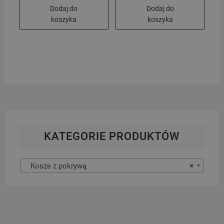
wynosiła:
wynosi:
Dodaj do
Dodaj do
129.00 zł.
119.00 zł.
koszyka
koszyka
KATEGORIE PRODUKTÓW
Kosze z pokrywą
×