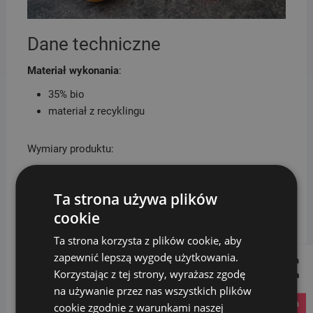
Dane techniczne
Materiał wykonania
:
35% bio
materiał z recyklingu
Wymiary produktu:
Szerokość: 17 cm
Długość: 24,5 cm
Ta strona używa plików
Wysokość: 19 cm
cookie
Ta strona korzysta z plików cookie, aby
zapewnić lepszą wygodę użytkowania.
Follow us on
Korzystając z tej strony, wyrażasz zgodę
Social Media
na używanie przez nas wszystkich plików
instagram
cookie zgodnie z warunkami naszej