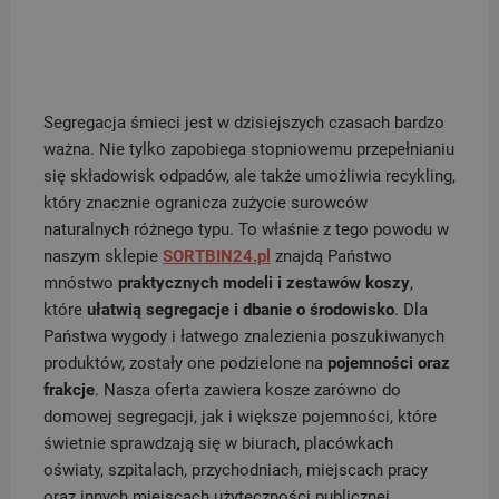
Segregacja śmieci jest w dzisiejszych czasach bardzo
ważna. Nie tylko zapobiega stopniowemu przepełnianiu
się składowisk odpadów, ale także umożliwia recykling,
który znacznie ogranicza zużycie surowców
naturalnych różnego typu. To właśnie z tego powodu w
naszym sklepie
SORTBIN24.pl
znajdą Państwo
mnóstwo
praktycznych modeli i zestawów koszy
,
które
ułatwią segregacje i dbanie o środowisko
. Dla
Państwa wygody i łatwego znalezienia poszukiwanych
produktów, zostały one podzielone na
pojemności oraz
frakcje
. Nasza oferta zawiera kosze zarówno do
domowej segregacji, jak i większe pojemności, które
świetnie sprawdzają się w biurach, placówkach
oświaty, szpitalach, przychodniach, miejscach pracy
oraz innych miejscach użyteczności publicznej.