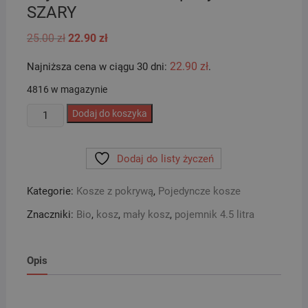
SZARY
Pierwotna
Aktualna
25.00
zł
22.90
zł
cena
cena
wynosiła:
wynosi:
22.90
zł
Najniższa cena w ciągu 30 dni:
.
25.00 zł.
22.90 zł.
4816 w magazynie
ilość
Dodaj do koszyka
Pojemnik
kosz
Dodaj do listy życzeń
na
odpady
Kategorie:
Kosze z pokrywą
,
Pojedyncze kosze
BIO
6
Znaczniki:
Bio
,
kosz
,
mały kosz
,
pojemnik 4.5 litra
l
SZARY
Opis