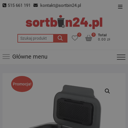
Skip
515 661 191
kontakt@sortbin24.pl
Top
to
Men
content
0
0
Total
Szukaj:
0.00 zł
Główne menu
Promocja!