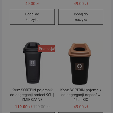
49.00
zł
49.00
zł
Dodaj do
Dodaj do
koszyka
koszyka
Promocja!
Kosz SORTBIN pojemnik
Kosz SORTBIN pojemnik
do segregacji śmieci 90L |
do segregacji odpadów
ZMIESZANE
45L | BIO
Pierwotna
Aktualna
119.00
zł
129.00
zł
49.00
zł
cena
cena