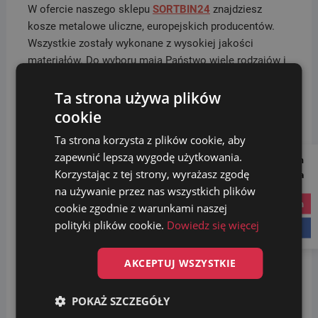
W ofercie naszego sklepu
SORTBIN24
znajdziesz
kosze metalowe uliczne, europejskich producentów.
Wszystkie zostały wykonane z wysokiej jakości
materiałów. Do wyboru mają Państwo wiele rodzajów i
kolorów koszy w opcji: ze słupkiem, montowane do
ściany, wolnostojące. Dzięki różnorodnej stylistyce,
Ta strona używa plików
mogą Państwo dobrać produkty idealne do
cookie
urządzanego otoczenia. Kosze znajdują zastosowanie
Ta strona korzysta z plików cookie, aby
na osiedlach, w parkach i innych miejscach
zapewnić lepszą wygodę użytkowania.
Follow us on
użyteczności publicznej, w których ceni się estetykę i
Korzystając z tej strony, wyrażasz zgodę
Social Media
nowoczesny design.
na używanie przez nas wszystkich plików
instagram
cookie zgodnie z warunkami naszej
Podobne produkty
polityki plików cookie.
Dowiedz się więcej
facebook
AKCEPTUJ WSZYSTKIE
POKAŻ SZCZEGÓŁY