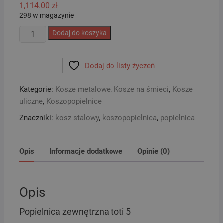
1,114.00
zł
298 w magazynie
ilość
Dodaj do koszyka
Popielnica
zewnętrzna
Dodaj do listy życzeń
TOTI
5
Kategorie:
Kosze metalowe
,
Kosze na śmieci
,
Kosze
uliczne
,
Koszopopielnice
Znaczniki:
kosz stalowy
,
koszopopielnica
,
popielnica
Opis
Informacje dodatkowe
Opinie (0)
Opis
Popielnica zewnętrzna toti 5