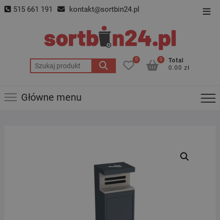
Skip
515 661 191
kontakt@sortbin24.pl
Top
to
Men
content
0
0
Total
Szukaj:
0.00 zł
Główne menu