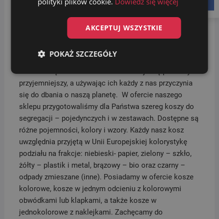
polityki plików cookie.
Dowiedz się więcej
facebook
Sprawdź inne nasze kosze do segregacji oraz zestawy
–
TUTAJ
.
AKCEPTUJ WSZYSTKIE
Segregacja odpadów
jest bardzo ważna, dlatego kosze
do segregacji to niezbędny element każdego domu,
POKAŻ SZCZEGÓŁY
biura, czy też miejsca użyteczności publicznej. Dzięki
nim obowiązek sortowania śmieci staje się prostszy i
przyjemniejszy, a używając ich każdy z nas przyczynia
się do dbania o naszą planetę. W ofercie naszego
sklepu przygotowaliśmy dla Państwa szereg koszy do
segregacji – pojedynczych i w zestawach. Dostępne są
różne pojemności, kolory i wzory. Każdy nasz kosz
uwzględnia przyjętą w Unii Europejskiej kolorystykę
podziału na frakcje: niebieski- papier, zielony – szkło,
żółty – plastik i metal, brązowy – bio oraz czarny –
odpady zmieszane (inne). Posiadamy w ofercie kosze
kolorowe, kosze w jednym odcieniu z kolorowymi
obwódkami lub klapkami, a także kosze w
jednokolorowe z naklejkami. Zachęcamy do