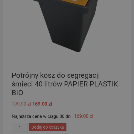
Potrójny kosz do segregacji
śmieci 40 litrów PAPIER PLASTIK
BIO
Pierwotna
Aktualna
199.99
zł
169.00
zł
cena
cena
wynosiła:
wynosi:
169.00
zł
Najniższa cena w ciągu 30 dni:
.
199.99 zł.
169.00 zł.
ilość
Dodaj do koszyka
Potrójny