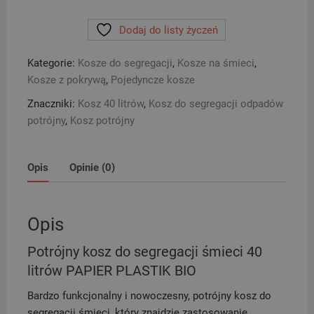
kosz
Dodaj do listy życzeń
do
segregacji
Kategorie:
Kosze do segregacji
,
Kosze na śmieci
,
śmieci
Kosze z pokrywą
,
Pojedyncze kosze
40
litrów
Znaczniki:
Kosz 40 litrów
,
Kosz do segregacji odpadów
PAPIER
potrójny
,
Kosz potrójny
PLASTIK
BIO
Opis
Opinie (0)
Opis
Potrójny kosz do segregacji śmieci 40
litrów PAPIER PLASTIK BIO
Bardzo funkcjonalny i nowoczesny, potrójny kosz do
segregacji śmieci, który znajdzie zastosowanie