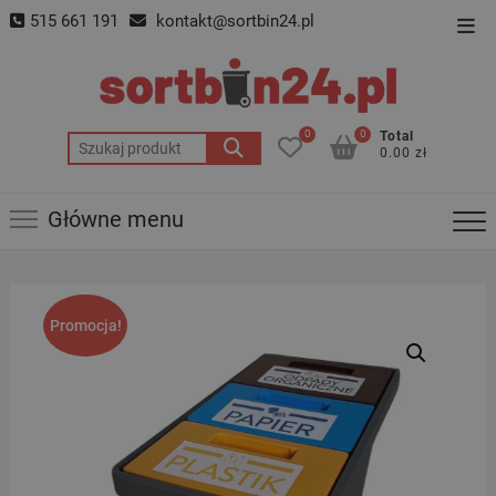
Skip
515 661 191
kontakt@sortbin24.pl
Top
to
Men
content
0
0
Total
Szukaj:
0.00 zł
Główne menu
Promocja!