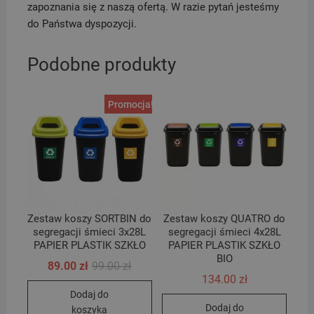
zapoznania się z naszą ofertą. W razie pytań jesteśmy
do Państwa dyspozycji.
Podobne produkty
Promocja!
Zestaw koszy SORTBIN do
Zestaw koszy QUATRO do
segregacji śmieci 3x28L
segregacji śmieci 4x28L
PAPIER PLASTIK SZKŁO
PAPIER PLASTIK SZKŁO
BIO
Pierwotna
Aktualna
89.00
zł
99.00
zł
cena
cena
134.00
zł
wynosiła:
wynosi:
Dodaj do
99.00 zł.
89.00 zł.
Dodaj do
koszyka