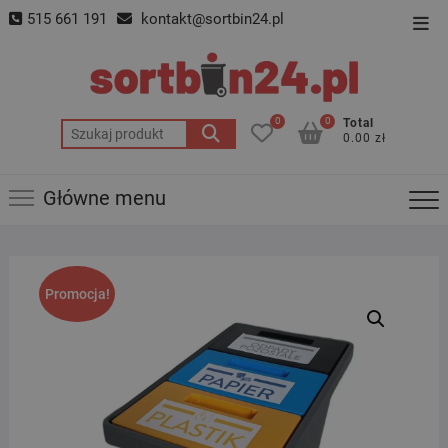
Skip
515 661 191
kontakt@sortbin24.pl
Top
to
Men
content
0
0
Total
Szukaj:
0.00 zł
Główne menu
Promocja!