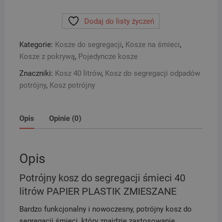
kosz
Dodaj do listy życzeń
do
segregacji
Kategorie:
Kosze do segregacji
,
Kosze na śmieci
,
śmieci
Kosze z pokrywą
,
Pojedyncze kosze
40
litrów
Znaczniki:
Kosz 40 litrów
,
Kosz do segregacji odpadów
PAPIER
potrójny
,
Kosz potrójny
PLASTIK
ZMIESZANE
Opis
Opinie (0)
Opis
Potrójny kosz do segregacji śmieci 40
litrów PAPIER PLASTIK ZMIESZANE
Bardzo funkcjonalny i nowoczesny, potrójny kosz do
segregacji śmieci, który znajdzie zastosowanie