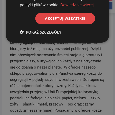
polityki plików cookie.
Dowiedz się więcej
facebook
Wymiary kosza: 49,6 cm x 29,6 cm
Wysokość kosza: 42,5 cm
AKCEPTUJ WSZYSTKIE
Sprawdź inne nasze kosze do segregacji oraz zestawy
–
TUTAJ
.
POKAŻ SZCZEGÓŁY
Segregacja odpadów
jest bardzo ważna, dlatego kosze
do segregacji to niezbędny element każdego domu,
biura, czy też miejsca użyteczności publicznej. Dzięki
nim obowiązek sortowania śmieci staje się prostszy i
przyjemniejszy, a używając ich każdy z nas przyczynia
się do dbania o naszą planetę. W ofercie naszego
sklepu przygotowaliśmy dla Państwa szereg koszy do
segregacji – pojedynczych i w zestawach. Dostępne są
różne pojemności, kolory i wzory. Każdy nasz kosz
uwzględnia przyjętą w Unii Europejskiej kolorystykę
podziału na frakcje: niebieski- papier, zielony – szkło,
żółty – plastik i metal, brązowy – bio oraz czarny –
odpady zmieszane (inne). Posiadamy w ofercie kosze