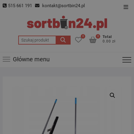
Skip
515 661 191
kontakt@sortbin24.pl
Top
to
Men
content
0
0
Total
Szukaj:
0.00 zł
Główne menu