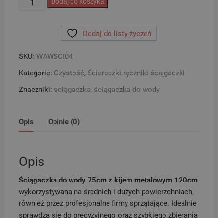
Dodaj do koszyka
Ściągaczka
do
Dodaj do listy życzeń
wody
75cm
SKU:
WAWSCI04
z
kijem
Kategorie:
Czystość
,
Ściereczki ręczniki ściągaczki
120cm
Znaczniki:
sciągaczka
,
ściągaczka do wody
Opis
Opinie (0)
Opis
Ściągaczka do wody 75cm z kijem metalowym 120cm
wykorzystywana na średnich i dużych powierzchniach,
również przez profesjonalne firmy sprzątające. Idealnie
sprawdza się do precyzyjnego oraz szybkiego zbierania