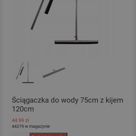
Ściągaczka do wody 75cm z kijem
120cm
44.99
zł
44279 w magazynie
ilość