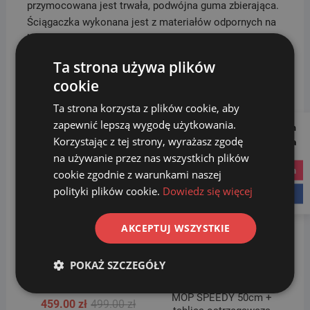
przymocowana jest trwała, podwójna guma zbierająca.
Ściągaczka wykonana jest z materiałów odpornych na
korozję.
Sprawdź inne akcesoria dostępne w kategorii
Ta strona używa plików
CZYSTOŚĆ
.
cookie
Ta strona korzysta z plików cookie, aby
Podobne produkty
zapewnić lepszą wygodę użytkowania.
Follow us on
Korzystając z tej strony, wyrażasz zgodę
Social Media
na używanie przez nas wszystkich plików
Promocja!
Promocja!
instagram
cookie zgodnie z warunkami naszej
polityki plików cookie.
Dowiedz się więcej
facebook
AKCEPTUJ WSZYSTKIE
POKAŻ SZCZEGÓŁY
WÓZEK SPARK
ZESTAW do sprzątania:
chromowany 2x18L
WÓZEK SATURN 2x20L +
MOP SPEEDY 50cm +
Pierwotna
Aktualna
459.00
zł
499.00
zł