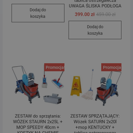
tablica ostrzegawcza
cena
cena
UWAGA ŚLISKA PODŁOGA
wynosiła:
wynosi:
Dodaj do
499.00 zł.
459.00 zł.
Pierwotn
Aktualna
399.00
zł
459.00
zł
koszyka
cena
cena
wynosiła
wynosi:
Dodaj do
459.00 zł
399.00 zł
koszyka
Promocja!
Promocja!
ZESTAW do sprzątania:
ZESTAW SPRZĄTAJĄCY:
WÓZEK STAURN 2x25L +
Wózek SATURN 2x20l
MOP SPEEDY 40cm +
+mop KENTUCKY +
KOSZYK NA CHEMIĘ
tablica ostrzegawcza