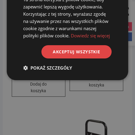
zapewnić lepszą wygodę użytkowania.
Follow us on
Korzystając z tej strony, wyrażasz zgodę
Social Media
na używanie przez nas wszystkich plików
instagram
cookie zgodnie z warunkami naszej
polityki plików cookie.
Dowiedz się więcej
facebook
AKCEPTUJ WSZYSTKIE
Stojak Rowerowy – TOM
Stojak Rowerowy – Stal 5
4
739.00
zł
POKAŻ SZCZEGÓŁY
399.00
zł
Dodaj do
Dodaj do
koszyka
koszyka