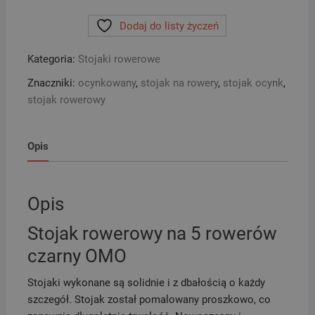
rowerowy
Dodaj do listy życzeń
na
5
Kategoria:
Stojaki rowerowe
rowerów
czarny
Znaczniki:
ocynkowany
,
stojak na rowery
,
stojak ocynk
,
OMO
stojak rowerowy
Opis
Opis
Stojak rowerowy na 5 rowerów
czarny OMO
Stojaki wykonane są solidnie i z dbałością o każdy
szczegół. Stojak został pomalowany proszkowo, co