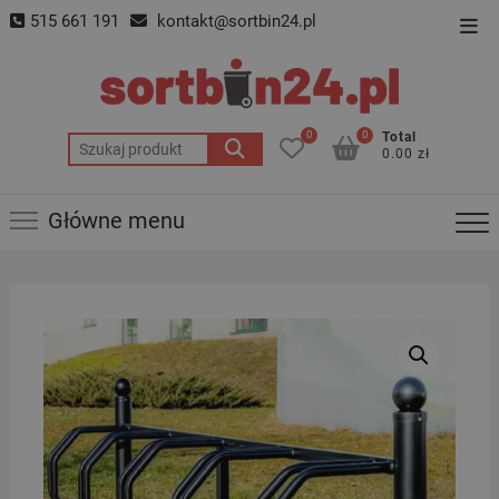
Skip
515 661 191
kontakt@sortbin24.pl
Top
to
Men
content
0
0
Total
Szukaj:
0.00 zł
Główne menu