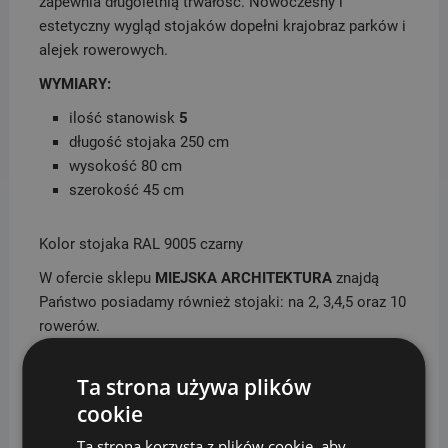
zapewnia długoletnią trwałość. Nowoczesny i
estetyczny wygląd stojaków dopełni krajobraz parków i
alejek rowerowych.
WYMIARY:
ilość stanowisk
5
długość stojaka 250 cm
wysokość 80 cm
szerokość 45 cm
Kolor stojaka RAL 9005 czarny
W ofercie sklepu
MIEJSKA ARCHITEKTURA
znajdą
Państwo posiadamy również stojaki: na 2, 3,4,5 oraz 10
rowerów.
Ta strona używa plików
cookie
Podobne produkty
Ta strona korzysta z plików cookie, aby