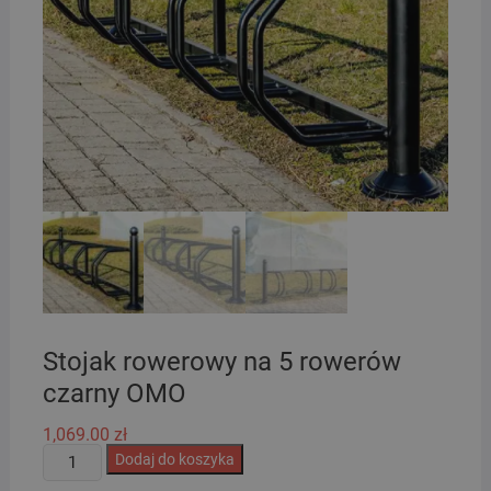
Stojak rowerowy na 5 rowerów
czarny OMO
1,069.00
zł
ilość
Dodaj do koszyka
Stojak