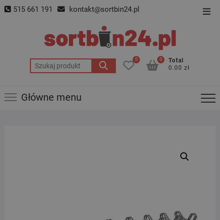
Skip
515 661 191
kontakt@sortbin24.pl
Top
to
Men
content
0
0
Total
Szukaj:
0.00 zł
Główne menu