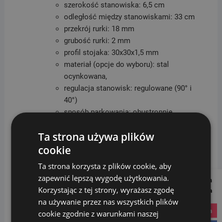
szerokość stanowiska: 6,5 cm
odległość między stanowiskami: 33 cm
przekrój rurki: 18 mm
grubość rurki: 2 mm
profil stojaka: 30x30x1,5 mm
materiał (opcje do wyboru): stal
ocynkowana,
regulacja stanowisk: regulowane (90° i
40°)
sposób parkowania: obustronnie
sposób mocowania: do podłoża
Ta strona używa plików
metoda montażu: do przykręcenia
waga: 37 kg
cookie
Ta strona korzysta z plików cookie, aby
zapewnić lepszą wygodę użytkowania.
Follow us on
Korzystając z tej strony, wyrażasz zgodę
Social Media
na używanie przez nas wszystkich plików
instagram
cookie zgodnie z warunkami naszej