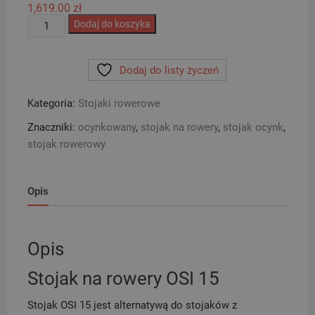
1,619.00
zł
ilość
Dodaj do koszyka
Stojak
Rowerowy
Dodaj do listy życzeń
-
OSI
Kategoria:
Stojaki rowerowe
15
Znaczniki:
ocynkowany
,
stojak na rowery
,
stojak ocynk
,
stojak rowerowy
Opis
Opis
Stojak na rowery OSI 15
Stojak OSI 15 jest alternatywą do stojaków z