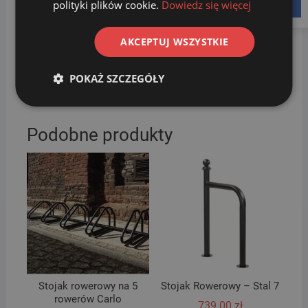
polityki plików cookie.
Dowiedz się więcej
facebook
AKCEPTUJ WSZYSTKIE
POKAŻ SZCZEGÓŁY
W ofercie sklepu
sortbin24
posiadamy również
stojaki
:
na 2, 3,4,5 oraz 10 rowerów.
Podobne produkty
Stojak rowerowy na 5
Stojak Rowerowy – Stal 7
rowerów Carlo
739.00
zł