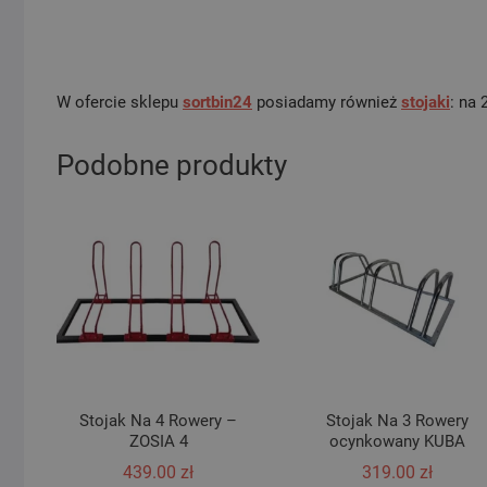
W ofercie sklepu
sortbin24
posiadamy również
stojaki
: na 
Podobne produkty
Stojak Na 4 Rowery –
Stojak Na 3 Rowery
ZOSIA 4
ocynkowany KUBA
439.00
zł
319.00
zł