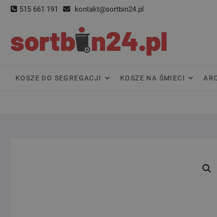
Skip
515 661 191
kontakt@sortbin24.pl
to
content
KOSZE DO SEGREGACJI
KOSZE NA ŚMIECI
AR