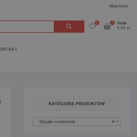
Moje konto
0
0
Szukaj:
Total
0.00 zł
ONTAKT
ą
KATEGORIE PRODUKTÓW
Stojaki rowerowe
×