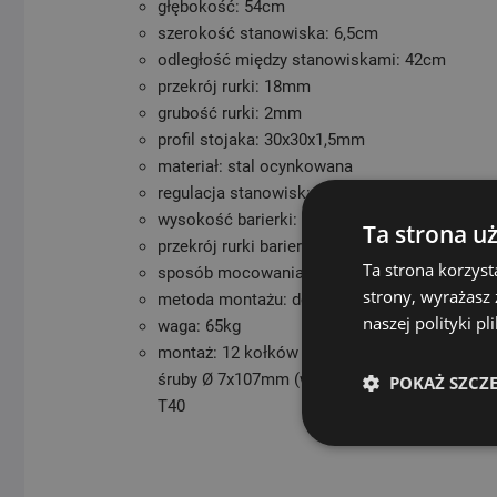
głębokość: 54cm
szerokość stanowiska: 6,5cm
odległość między stanowiskami: 42cm
przekrój rurki: 18mm
grubość rurki: 2mm
profil stojaka: 30x30x1,5mm
materiał: stal ocynkowana
regulacja stanowisk: nieregulowane
wysokość barierki: 80cm
Ta strona u
przekrój rurki barierki: Ø 25mm
Ta strona korzyst
sposób mocowania: do podłoża
strony, wyrażasz
metoda montażu: do przykręcenia
naszej polityki p
waga: 65kg
montaż: 12 kołków rozporowych Ø 10x100mm
śruby Ø 7x107mm (w zestawie) pod klucz SW1
POKAŻ SZCZ
T40