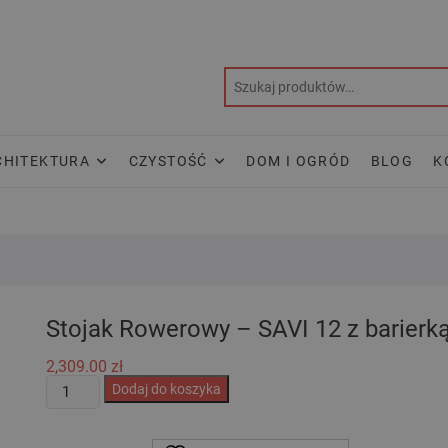
CHITEKTURA
CZYSTOŚĆ
DOM I OGRÓD
BLOG
K
Stojak Rowerowy – SAVI 12 z barierk
2,309.00
zł
ilość
Dodaj do koszyka
Stojak
Rowerowy