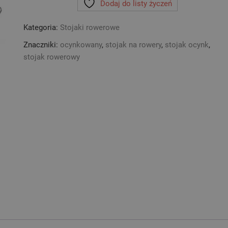
Dodaj do listy życzeń
-
SAVI
Kategoria:
Stojaki rowerowe
12
z
Znaczniki:
ocynkowany
,
stojak na rowery
,
stojak ocynk
,
barierką
stojak rowerowy