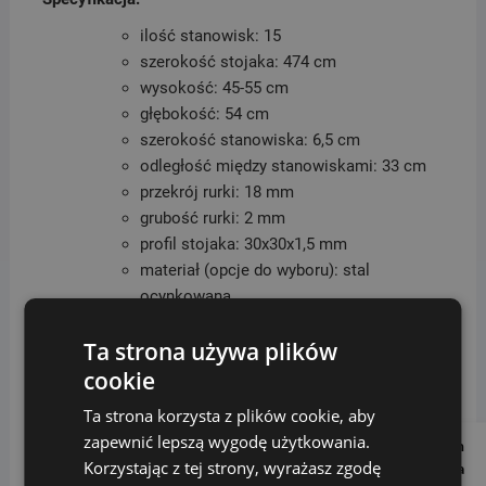
ilość stanowisk: 15
szerokość stojaka: 474 cm
wysokość: 45-55 cm
głębokość: 54 cm
szerokość stanowiska: 6,5 cm
odległość między stanowiskami: 33 cm
przekrój rurki: 18 mm
grubość rurki: 2 mm
profil stojaka: 30x30x1,5 mm
materiał (opcje do wyboru): stal
ocynkowana.
regulacja stanowisk: regulowane (90° i
Ta strona używa plików
40°)
sposób parkowania: jednostronnie
cookie
sposób mocowania: do podłoża
Ta strona korzysta z plików cookie, aby
metoda 40 kg
zapewnić lepszą wygodę użytkowania.
Follow us on
Korzystając z tej strony, wyrażasz zgodę
Social Media