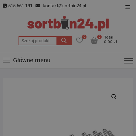
Skip
515 661 191
kontakt@sortbin24.pl
Top
to
Men
content
0
0
Total
Szukaj:
0.00 zł
Główne menu