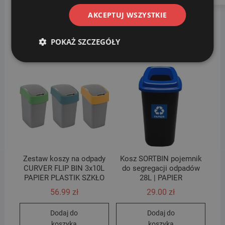
kontakt. Jesteśmy do Państwa dyspozycji.
AKCEPTUJ WSZYSTKIE
POKAŻ SZCZEGÓŁY
Podobne produkty
Zestaw koszy na odpady
Kosz SORTBIN pojemnik
CURVER FLIP BIN 3x10L
do segregacji odpadów
PAPIER PLASTIK SZKŁO
28L | PAPIER
56.99
zł
29.00
zł
Dodaj do
Dodaj do
koszyka
koszyka