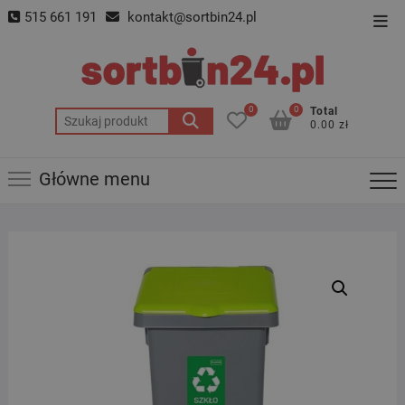
Skip
515 661 191
kontakt@sortbin24.pl
Top
to
Men
content
0
0
Total
Szukaj:
0.00 zł
Główne menu