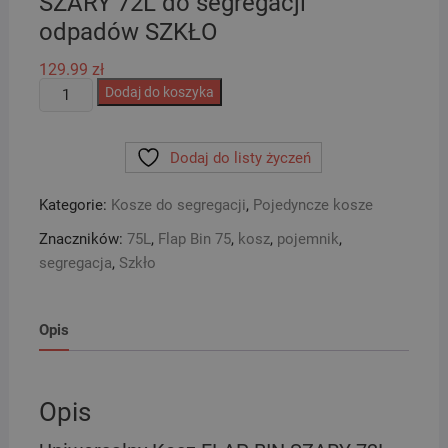
SZARY 72L do segregacji
odpadów SZKŁO
129.99
zł
ilość
Dodaj do koszyka
Uniwersalny
Kosz
Dodaj do listy życzeń
FLAP
BIN
Kategorie:
Kosze do segregacji
,
Pojedyncze kosze
SZARY
72L
Znaczników:
75L
,
Flap Bin 75
,
kosz
,
pojemnik
,
do
segregacja
,
Szkło
segregacji
odpadów
SZKŁO
Opis
Opis