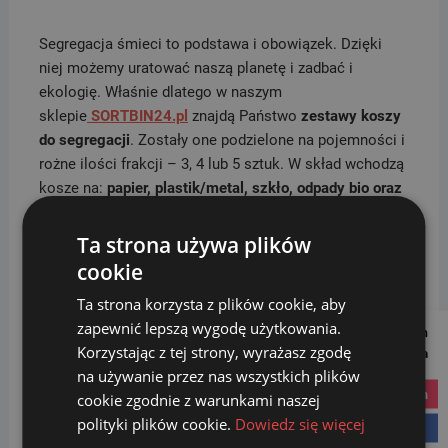
Segregacja śmieci to podstawa i obowiązek. Dzięki
niej możemy uratować naszą planetę i zadbać i
ekologię. Właśnie dlatego w naszym
sklepie
SORTBIN24.pl
znajdą Państwo
zestawy koszy
do segregacji
. Zostały one podzielone na pojemności i
rożne ilości frakcji – 3, 4 lub 5 sztuk. W skład wchodzą
kosze na:
papier, plastik/metal, szkło, odpady bio oraz
odpady zmieszane (inne)
w różnych konfiguracjach.
Oferta zawiera zarówno kosze do domowej segregacji,
Ta strona używa plików
jak i większe pojemności, które świetnie sprawdzają
cookie
się w biurach, placówkach oświaty, szpitalach,
Ta strona korzysta z plików cookie, aby
przychodniach, miejscach pracy oraz innych miejscach
zapewnić lepszą wygodę użytkowania.
Follow us on
użyteczności publicznej. Kolorystka wszystkich koszy
Korzystając z tej strony, wyrażasz zgodę
Social Media
odpowiada przyjętym w UE standardom segregacji
na używanie przez nas wszystkich plików
śmieci. Jeżeli gotowe zestawy koszy do segregacji nie
instagram
cookie zgodnie z warunkami naszej
trafiają w Państwa potrzeby, chętnie
polityki plików cookie.
Dowiedz się więcej
tworzymy
indywidualne zestawy
.
Prosimy w tym celu o
facebook