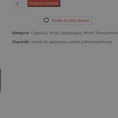
ilość
Dodaj do koszyka
WÓZEK
PLATFORMOWY
Dodaj do listy życzeń
ALO
100x80
Kategorie:
Czystość
,
Wózki sprzątające
,
Wózki Transportow
cm
Znaczniki:
wózek do sprzątania
,
wózek jednowiaderkowy