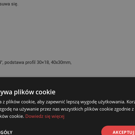
suwa się.
4″, podstawa profil 30×18, 40x30mm,
obracane z elastycznej gumy, które umożliwiają precyzyjne
żywa plików cookie
,
a z plików cookie, aby zapewnić lepszą wygodę użytkowania. Korzy
 zgodę na używanie przez nas wszystkich plików cookie zgodnie 
ugina się,
lików cookie.
Dowiedz się więcej
y RAL 5010,
ogi podczas przewożenia,
EGÓŁY
AKCEPTUJ
ej stali, co minimalizuje ryzyko pęknięć czy wygięć.