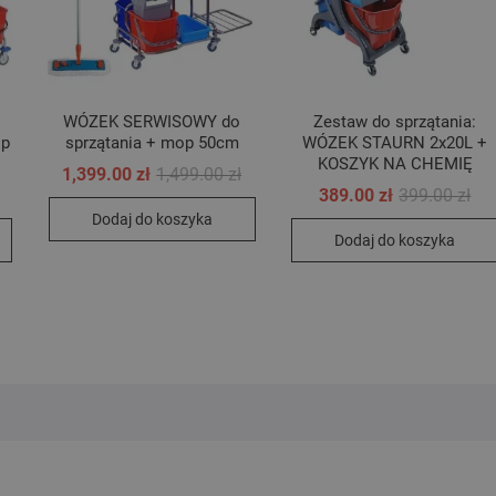
WÓZEK SERWISOWY do
Zestaw do sprzątania:
op
sprzątania + mop 50cm
WÓZEK STAURN 2x20L +
KOSZYK NA CHEMIĘ
Pierwotna
Aktualna
1,399.00
zł
1,499.00
zł
cena
cena
Pierwotna
Aktualna
Pie
Akt
389.00
zł
399.00
zł
wynosiła:
wynosi:
cena
cena
ce
ce
Dodaj do koszyka
1,499.00 zł.
1,399.00 zł.
wynosiła:
wynosi:
wyn
wyn
Dodaj do koszyka
1,499.00 zł.
1,399.00 zł.
399
389