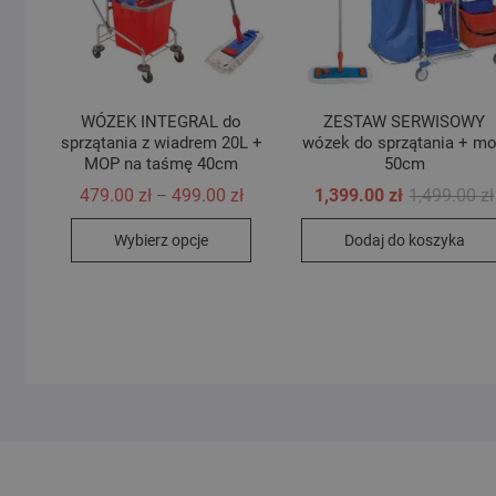
WÓZEK INTEGRAL do
ZESTAW SERWISOWY
sprzątania z wiadrem 20L +
wózek do sprzątania + m
MOP na taśmę 40cm
50cm
Zakres
479.00
zł
499.00
zł
1,399.00
zł
1,499.00
zł
–
cen:
Ten
od
Wybierz opcje
Dodaj do koszyka
479.00 zł
produkt
do
499.00 zł
ma
wiele
wariantów.
Opcje
można
wybrać
na
stronie
produktu