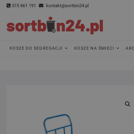
Skip
515 661 191
kontakt@sortbin24.pl
to
content
KOSZE DO SEGREGACJI
KOSZE NA ŚMIECI
AR