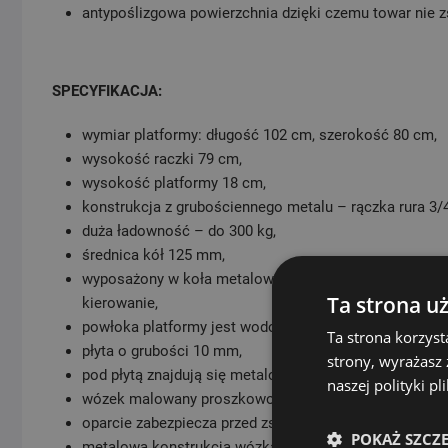
antypoślizgowa powierzchnia dzięki czemu towar nie z
SPECYFIKACJA:
wymiar platformy: długość 102 cm, szerokość 80 cm,
wysokość raczki 79 cm,
wysokość platformy 18 cm,
konstrukcja z grubościennego metalu – rączka rura 3/
duża ładowność – do 300 kg,
średnica kół 125 mm,
wyposażony w koła metalowo- gumowe 2 stałe i 2 koła 
Ta strona u
kierowanie,
powłoka platformy jest wodoodporna i antypoślizgowa
Ta strona korzyst
płyta o grubości 10 mm,
strony, wyrażasz
pod płytą znajdują się metalowe wzmocnienia- blat nie 
naszej polityki p
wózek malowany proszkowo na kolor niebieski z palet
oparcie zabezpiecza przed zsunięciem się towaru na n
POKAŻ SZCZ
metalowa konstrukcja wózka wykonana jest z wytrzymał