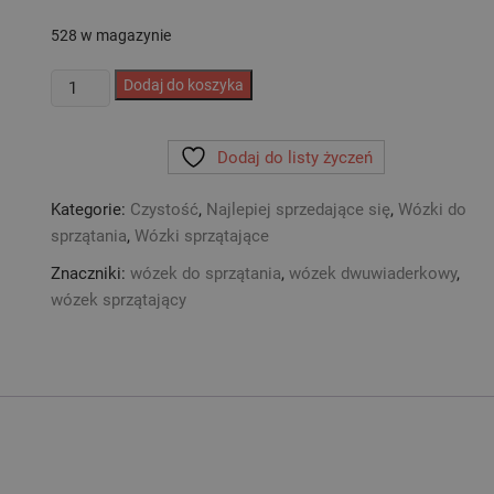
528 w magazynie
ilość
Dodaj do koszyka
Wózek
PRIME
Dodaj do listy życzeń
do
sprzątania
Kategorie:
Czystość
,
Najlepiej sprzedające się
,
Wózki do
z
sprzątania
,
Wózki sprzątające
dwoma
wiadrami
Znaczniki:
wózek do sprzątania
,
wózek dwuwiaderkowy
,
2x17L
wózek sprzątający
METALOWY
KOSZYK