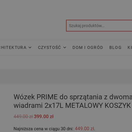
CHITEKTURA
CZYSTOŚĆ
DOM I OGRÓD
BLOG
K
Wózek PRIME do sprzątania z dwom
wiadrami 2x17L METALOWY KOSZYK
Pierwotna
Aktualna
449.00
zł
399.00
zł
cena
cena
wynosiła:
wynosi:
449.00
zł
Najniższa cena w ciągu 30 dni:
.
449.00 zł.
399.00 zł.