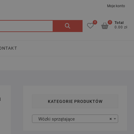
Moje konto
0
0
Szukaj:
Total
0.00 zł
ONTAKT
a
KATEGORIE PRODUKTÓW
Wózki sprzątające
×