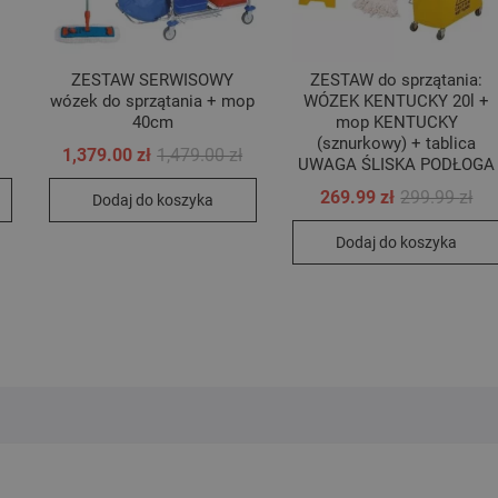
ZESTAW SERWISOWY
ZESTAW do sprzątania:
wózek do sprzątania + mop
WÓZEK KENTUCKY 20l +
40cm
mop KENTUCKY
(sznurkowy) + tablica
erwotna
tualna
Pierwotna
Aktualna
1,379.00
zł
1,479.00
zł
UWAGA ŚLISKA PODŁOGA
ena
ena
cena
cena
nosiła:
nosi:
wynosiła:
wynosi:
Pie
Akt
269.99
zł
299.99
zł
Dodaj do koszyka
9.00 zł.
9.00 zł.
1,479.00 zł.
1,379.00 zł.
ce
ce
wyn
wyn
Dodaj do koszyka
299
269