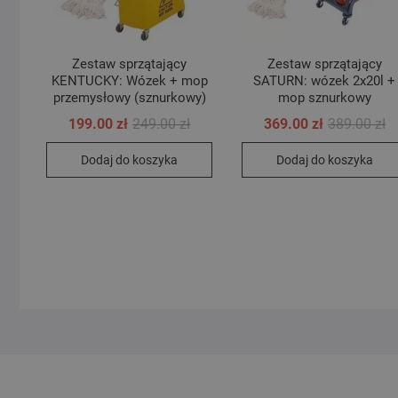
Zestaw sprzątający
Zestaw sprzątający
KENTUCKY: Wózek + mop
SATURN: wózek 2x20l +
przemysłowy (sznurkowy)
mop sznurkowy
Pierwotna
Aktualna
Pi
Ak
199.00
zł
249.00
zł
369.00
zł
389.00
zł
cena
cena
c
c
wynosiła:
wynosi:
wy
wy
Dodaj do koszyka
Dodaj do koszyka
249.00 zł.
199.00 zł.
38
36