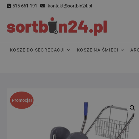
Skip
515 661 191
kontakt@sortbin24.pl
to
content
KOSZE DO SEGREGACJI
KOSZE NA ŚMIECI
AR
Promocja!