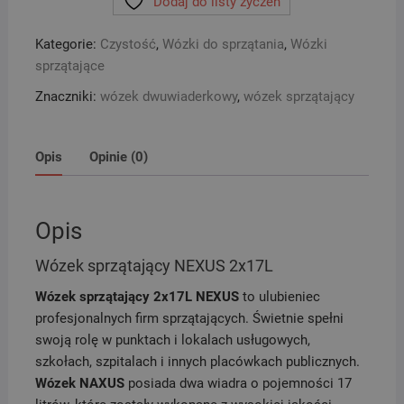
Dodaj do listy życzeń
NEXUS
2x17L
Kategorie:
Czystość
,
Wózki do sprzątania
,
Wózki
sprzątające
Znaczniki:
wózek dwuwiaderkowy
,
wózek sprzątający
Opis
Opinie (0)
Opis
Wózek sprzątający NEXUS 2x17L
Wózek sprzątający 2x17L NEXUS
to ulubieniec
profesjonalnych firm sprzątających. Świetnie spełni
swoją rolę w punktach i lokalach usługowych,
szkołach, szpitalach i innych placówkach publicznych.
Wózek NAXUS
posiada dwa wiadra o pojemności 17