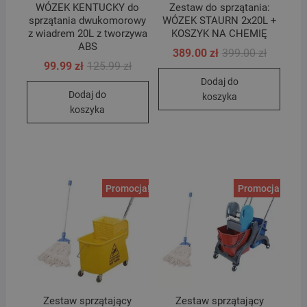
WÓZEK KENTUCKY do
Zestaw do sprzątania:
sprzątania dwukomorowy
WÓZEK STAURN 2x20L +
z wiadrem 20L z tworzywa
KOSZYK NA CHEMIĘ
ABS
Pierwotn
Aktualna
389.00
zł
399.00
zł
cena
cena
Pierwotna
Aktualna
99.99
zł
125.99
zł
wynosiła
wynosi:
cena
cena
Dodaj do
399.00 zł
389.00 zł
wynosiła:
wynosi:
Dodaj do
125.99 zł.
99.99 zł.
koszyka
koszyka
Promocja!
Promocja!
Zestaw sprzątający
Zestaw sprzątający