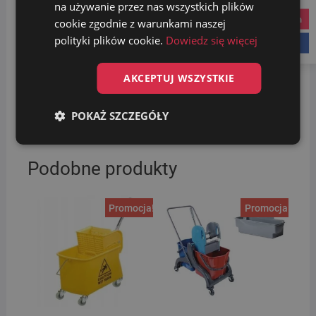
na używanie przez nas wszystkich plików
placówek publicznych.
Wózki sprzątające
to idealna
instagram
cookie zgodnie z warunkami naszej
opcja dla profesjonalnych firm zajmujących się
polityki plików cookie.
Dowiedz się więcej
dbaniem o czystość. W ostatnich latach
facebook
wyposażyliśmy wiele hoteli i innych obiektów w
optymalne wózki sprzątające, dzięki czemu zyskaliśmy
AKCEPTUJ WSZYSTKIE
mnóstwo zadowolonych Klientów. Zachęcamy do
skorzystania z naszej oferty. W razie pytań jesteśmy do
POKAŻ SZCZEGÓŁY
Państwa dyspozycji.
Podobne produkty
Promocja!
Promocja!