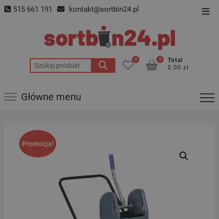
Skip
515 661 191
kontakt@sortbin24.pl
Top
to
Men
content
0
0
Total
Szukaj:
0.00 zł
Główne menu
Promocja!