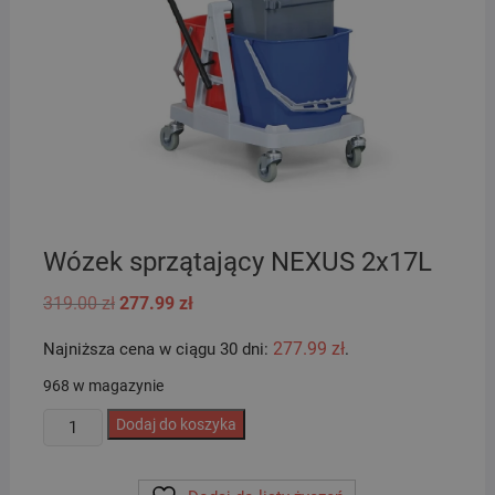
Wózek sprzątający NEXUS 2x17L
Pierwotna
Aktualna
319.00
zł
277.99
zł
cena
cena
wynosiła:
wynosi:
277.99
zł
Najniższa cena w ciągu 30 dni:
.
319.00 zł.
277.99 zł.
968 w magazynie
ilość
Dodaj do koszyka
Wózek
sprzątający