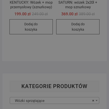
KENTUCKY: Wózek + mop
SATURN: wózek 2x20l +
przemysłowy (sznurkowy)
mop sznurkowy
Pierwotna
Aktualna
Pierwotn
Aktualna
199.00
zł
249.00
zł
369.00
zł
389.00
zł
cena
cena
cena
cena
wynosiła:
wynosi:
wynosiła
wynosi:
Dodaj do
Dodaj do
249.00 zł.
199.00 zł.
389.00 zł
369.00 zł
koszyka
koszyka
KATEGORIE PRODUKTÓW
Wózki sprzątające
×