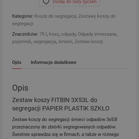
Dodaj do listy życzeń
FITBIN
3X53L
Kategorie:
Kosze do segregacji
,
Zestawy koszy do
do
segregacji
segregacji
PAPIER
Znaczników:
75 l
,
kosz
,
odpady
,
Odpady zmieszane
,
PLASTIK
pojemnik
,
segregacja
,
śmieci
,
Zestaw koszy
SZKŁO
Opis
Informacje dodatkowe
Opis
Zestaw koszy FITBIN 3X53L do
segregacji PAPIER PLASTIK SZKŁO
Zestaw koszy do segregacji śmieci odpadów 3x53l
przeznaczony do zbiórki segregowanych odpadów.
Świetnie sprawdza się w firmach, a także w różnego