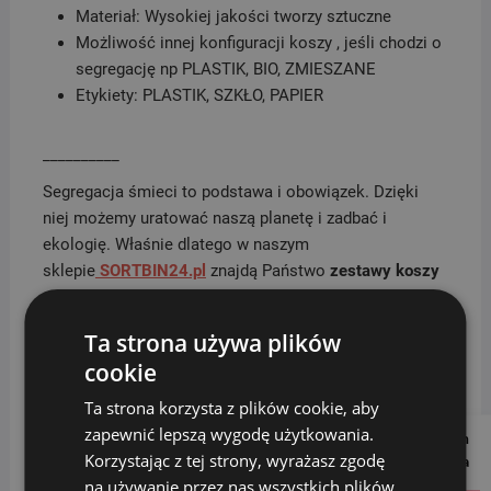
Materiał: Wysokiej jakości tworzy sztuczne
Możliwość innej konfiguracji koszy , jeśli chodzi o
segregację np PLASTIK, BIO, ZMIESZANE
Etykiety: PLASTIK, SZKŁO, PAPIER
__________
Segregacja śmieci to podstawa i obowiązek. Dzięki
niej możemy uratować naszą planetę i zadbać i
ekologię. Właśnie dlatego w naszym
sklepie
SORTBIN24.pl
znajdą Państwo
zestawy koszy
do segregacji
. Zostały one podzielone na pojemności i
rożne ilości frakcji – 3, 4 lub 5 sztuk. W skład wchodzą
Ta strona używa plików
kosze na:
papier, plastik/metal, szkło, odpady bio oraz
cookie
odpady zmieszane (inne)
w różnych konfiguracjach.
Oferta zawiera zarówno kosze do domowej segregacji,
Ta strona korzysta z plików cookie, aby
jak i większe pojemności, które świetnie sprawdzają
zapewnić lepszą wygodę użytkowania.
Follow us on
się w biurach, placówkach oświaty, szpitalach,
Korzystając z tej strony, wyrażasz zgodę
Social Media
przychodniach, miejscach pracy oraz innych miejscach
na używanie przez nas wszystkich plików