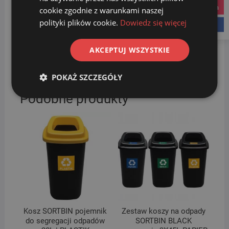
instagram
użyteczności publicznej. Kolorystka wszystkich koszy
cookie zgodnie z warunkami naszej
odpowiada przyjętym w UE standardom segregacji
polityki plików cookie.
Dowiedz się więcej
facebook
śmieci. Jeżeli gotowe zestawy koszy do segregacji nie
trafiają w Państwa potrzeby, chętnie
AKCEPTUJ WSZYSTKIE
tworzymy
indywidualne zestawy
.
Prosimy w tym celu o
kontakt. Jesteśmy do Państwa dyspozycji.
POKAŻ SZCZEGÓŁY
Podobne produkty
Kosz SORTBIN pojemnik
Zestaw koszy na odpady
do segregacji odpadów
SORTBIN BLACK