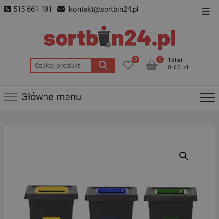
Skip
515 661 191
kontakt@sortbin24.pl
Top
to
Men
content
0
0
Total
Szukaj:
0.00 zł
Główne menu