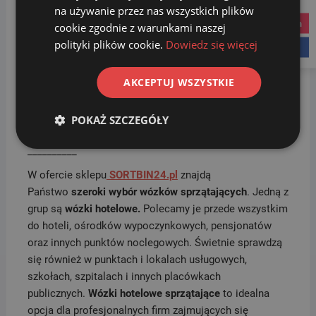
na używanie przez nas wszystkich plików
Materiał:
instagram
cookie zgodnie z warunkami naszej
polityki plików cookie.
Dowiedz się więcej
Hotelowy wózek do sprzątania: Wysokiej jakości
facebook
tworzywo ABS (wiadra, koszyk), stal chromowana
(rączka, stelaż i rama)
AKCEPTUJ WSZYSTKIE
worek ze zdjęcia nie jest częścią proponowanego
zestawu
POKAŻ SZCZEGÓŁY
__________
W ofercie sklepu
SORTBIN24.pl
znajdą
Państwo
szeroki wybór wózków sprzątających
. Jedną z
grup są
wózki hotelowe.
Polecamy je przede wszystkim
do hoteli, ośrodków wypoczynkowych, pensjonatów
oraz innych punktów noclegowych. Świetnie sprawdzą
się również w punktach i lokalach usługowych,
szkołach, szpitalach i innych placówkach
publicznych.
Wózki hotelowe sprzątające
to idealna
opcja dla profesjonalnych firm zajmujących się