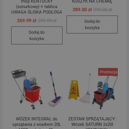
mop KENTUCKY
KOSZYK NA CHEMIĘ
(sznurkowy) + tablica
Pierwotn
Aktualna
389.00
zł
399.00
zł
UWAGA ŚLISKA PODŁOGA
cena
cena
wynosiła
wynosi:
Pierwotna
Aktualna
269.99
zł
299.99
zł
Dodaj do
399.00 zł
389.00 zł
cena
cena
koszyka
wynosiła:
wynosi:
Dodaj do
299.99 zł.
269.99 zł.
koszyka
Promocja!
WÓZEK INTEGRAL do
ZESTAW SPRZĄTAJĄCY:
sprzątania z wiadrem 20L
Wózek SATURN 2x20l