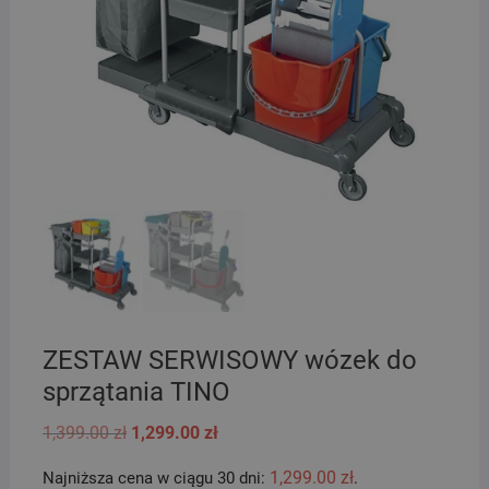
ZESTAW SERWISOWY wózek do
sprzątania TINO
Pierwotna
Aktualna
1,399.00
zł
1,299.00
zł
cena
cena
wynosiła:
wynosi:
1,299.00
zł
Najniższa cena w ciągu 30 dni:
.
1,399.00 zł.
1,299.00 zł.