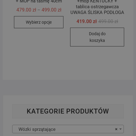
+ MOP na taśmę 40cm
+mop KENTUCKY +
tablica ostrzegawcza
Zakres
479.00
zł
499.00
zł
–
UWAGA ŚLISKA PODŁOGA
cen:
Ten
od
Pierwotn
Aktualna
419.00
zł
499.00
zł
Wybierz opcje
479.00 zł
produkt
cena
cena
do
wynosiła
wynosi:
499.00 zł
ma
Dodaj do
499.00 zł
419.00 zł
wiele
koszyka
wariantów.
Opcje
można
wybrać
na
stronie
produktu
KATEGORIE PRODUKTÓW
Wózki sprzątające
×