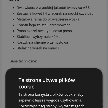
Dwa wiadra z wysokiej jakości tworzywa ABS
Zestaw 2 kuwet i 4 wiaderek na środki czystości
Metalowa rama do prowadzenia wózka
Konstrukcja ze stali chromowanej
Prasa szczękowa typu down-press
Stabilne i wytrzymałe kółka
Koszyk na chemię przemysłową
Stelaż na worek na śmieci
Dane techniczne:
Pojemność: 2 x 17 litrów
Ta strona używa plików
Wymiary:
cookie
wysokość 100 cm
Ta strona korzysta z plików cookie, aby
szerokość 80 cm
zapewnić lepszą wygodę użytkowania.
Follow us on
długość 105 cm
Korzystając z tej strony, wyrażasz zgodę
Social Media