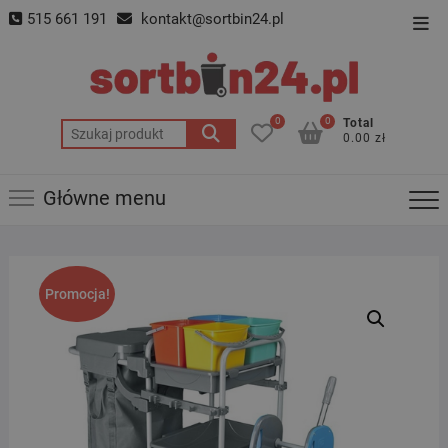
Skip
515 661 191
kontakt@sortbin24.pl
Top
to
Men
content
0
0
Total
Szukaj:
0.00 zł
Główne menu
Promocja!