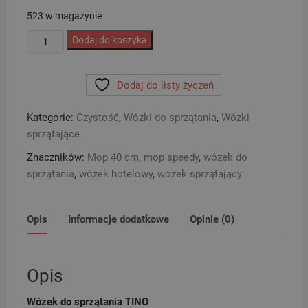
523 w magazynie
ilość
Dodaj do koszyka
ZESTAW
SERWISOWY
Dodaj do listy życzeń
wózek
do
Kategorie:
Czystość
,
Wózki do sprzątania
,
Wózki
sprzątania
sprzątające
TINO
Znaczników:
Mop 40 cm
,
mop speedy
,
wózek do
sprzątania
,
wózek hotelowy
,
wózek sprzątający
Opis
Informacje dodatkowe
Opinie (0)
Opis
Wózek do sprzątania TINO