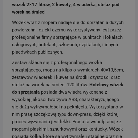
wózek 2×17 litrów, 2 kuwety, 4 wiaderka, stelaż pod
worek na śmieci
Wózek wraz z mopem nadaje się do sprzątania dużych
powierzchni, dzięki czemu wykorzystywany jest przez
profesjonalne firmy sprzątające w punktach i lokalach
usługowych, hotelach, szkołach, szpitalach, i innych
placówkach publicznych.
Zestaw składa się z profesjonalnego wózka
sprzątającego, mopa na klips o wymiarach 40×13,5cm,
zestawów wiaderek i kuwet na środki czystości oraz
stelaż na worek na śmieci 120 litrów.
Hotelowy wózek
do sprzątania
posiada dwa wiadra wykonane z
wysokiej jakości tworzywa ABS, charakteryzującego
się dużą wytrzymałości na pęknięcia. Wykorzystano w
nim prasę szczękową typu down-press, dzięki której
proces wyżymania jest lekki. Prasa ta współpracuje z
mopami płaskimi, sznurkowymi oraz kentucky. Wózek
posiada kółka, które są wytrzymałe i stabilne oraz nie