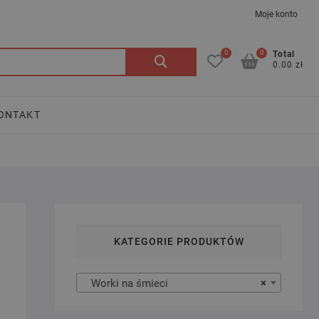
Moje konto
0
0
Szukaj:
Total
0.00 zł
ONTAKT
KATEGORIE PRODUKTÓW
Worki na śmieci
×