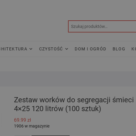
CHITEKTURA
CZYSTOŚĆ
DOM I OGRÓD
BLOG
K
Zestaw worków do segregacji śmieci
4×25 120 litrów (100 sztuk)
69.99
zł
1906 w magazynie