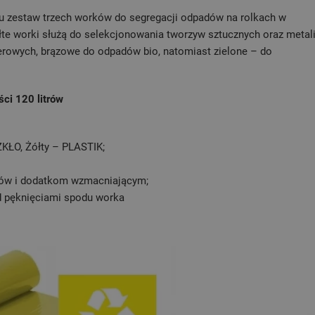
wu zestaw trzech worków do segregacji odpadów na rolkach w
łte worki służą do selekcjonowania tworzyw sztucznych oraz metali
rowych, brązowe do odpadów bio, natomiast zielone – do
ci 120 litrów
ZKŁO, Żółty – PLASTIK;
nów i dodatkom wzmacniającym;
d pęknięciami spodu worka