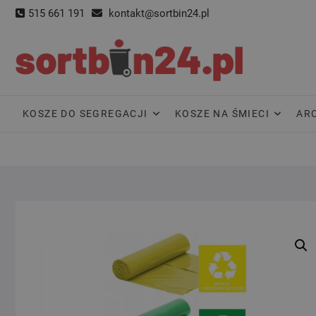
Skip
515 661 191
kontakt@sortbin24.pl
to
content
KOSZE DO SEGREGACJI
KOSZE NA ŚMIECI
AR