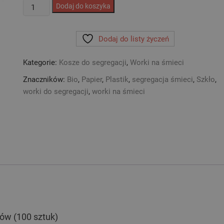
ilość
Dodaj do koszyka
Zestaw
worków
Dodaj do listy życzeń
do
segregacji
Kategorie:
Kosze do segregacji
,
Worki na śmieci
śmieci
4x25
Znaczników:
Bio
,
Papier
,
Plastik
,
segregacja śmieci
,
Szkło
,
120
worki do segregacji
,
worki na śmieci
litrów
(100
sztuk)
rów (100 sztuk)