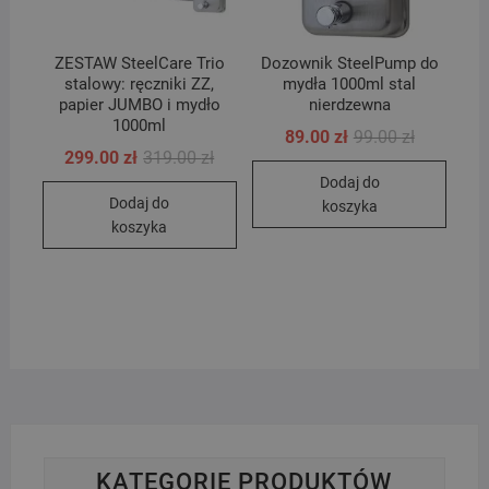
ZESTAW SteelCare Trio
Dozownik SteelPump do
stalowy: ręczniki ZZ,
mydła 1000ml stal
papier JUMBO i mydło
nierdzewna
1000ml
Pierwotna
Aktualna
89.00
zł
99.00
zł
cena
cena
Pierwotna
Aktualna
299.00
zł
319.00
zł
wynosiła:
wynosi:
cena
cena
Dodaj do
99.00 zł.
89.00 zł.
wynosiła:
wynosi:
Dodaj do
319.00 zł.
299.00 zł.
koszyka
koszyka
KATEGORIE PRODUKTÓW