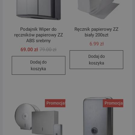
Podajnik Wiper do
Ręcznik papierowy ZZ
ręczników papierowy ZZ
biały 200szt
ABS srebrny
6.99
zł
Pierwotna
Aktualna
69.00
zł
79.00
zł
cena
cena
Dodaj do
wynosiła:
wynosi:
Dodaj do
79.00 zł.
69.00 zł.
koszyka
koszyka
Promocja!
Promocja!