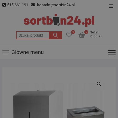
Skip
515 661 191
kontakt@sortbin24.pl
Top
to
Men
content
0
0
Total
Szukaj:
0.00 zł
Główne menu