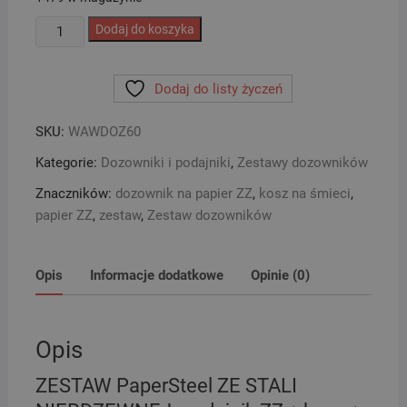
ilość
Dodaj do koszyka
ZESTAW
PaperSteel
Dodaj do listy życzeń
ZE
STALI
SKU:
WAWDOZ60
NIERDZEWNEJ:
podajnik
Kategorie:
Dozowniki i podajniki
,
Zestawy dozowników
ZZ
Znaczników:
dozownik na papier ZZ
,
kosz na śmieci
,
+
papier ZZ
,
zestaw
,
Zestaw dozowników
kosz
+
ręcznik
Opis
Informacje dodatkowe
Opinie (0)
ZZ
4000szt
Opis
ZESTAW PaperSteel ZE STALI