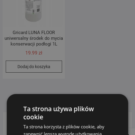
Gricard LUNA FLOOR
uniwersalny środek do mycia
konserwacji podłogi 1L
19.99
zł
Dodaj do koszyka
Ta strona używa plików
cookie
Ta strona korzysta z plików cookie, aby
KATEGORIE PRODUKTÓW
zapewnić lepszą wygodę użytkowania.
Follow us on