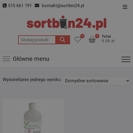
Skip
515 661 191
kontakt@sortbin24.pl
Top
to
Men
content
0
0
Total
Szukaj:
0.00 zł
Główne menu
Wyświetlanie jednego wyniku