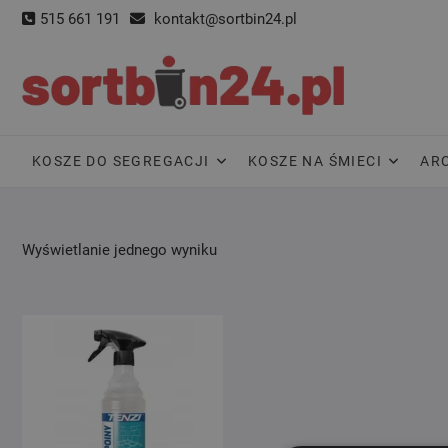
Skip
515 661 191
kontakt@sortbin24.pl
to
content
KOSZE DO SEGREGACJI
KOSZE NA ŚMIECI
AR
Wyświetlanie jednego wyniku