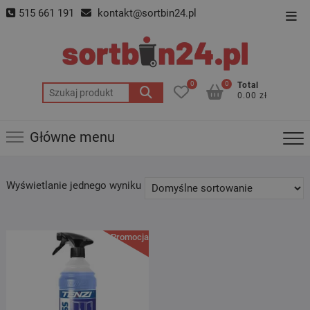
Skip
515 661 191
kontakt@sortbin24.pl
Top
to
Men
content
0
0
Total
Szukaj:
0.00 zł
Główne menu
Wyświetlanie jednego wyniku
Promocja!