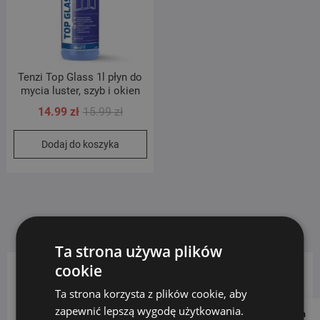
Tenzi Top Glass 1l płyn do
mycia luster, szyb i okien
Pierwotna
Aktualna
14.99
zł
15.99
zł
cena
cena
Dodaj do koszyka
wynosiła:
wynosi:
15.99 zł.
14.99 zł.
Ta strona używa plików
cookie
KATEGORIE PRODUKTÓW
Ta strona korzysta z plików cookie, aby
zapewnić lepszą wygodę użytkowania.
Follow us on