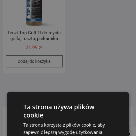
Tenzi Top Grill 1l do mycia
grilla, rusztu, piekarnika
24.99
zł
Dodaj do koszyka
Ta strona używa plików
cookie
KATEGORIE PRODUKTÓW
Ta strona korzysta z plików cookie, aby
zapewnić lepszą wygodę użytkowania.
Follow us on