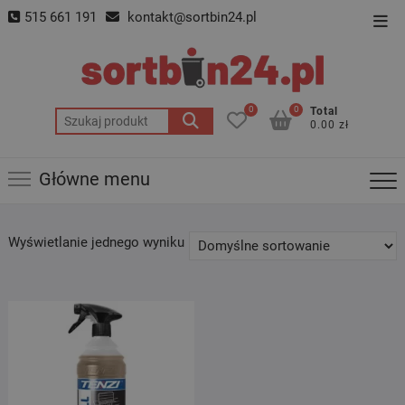
Skip
515 661 191
kontakt@sortbin24.pl
Top
to
Men
content
0
0
Total
Szukaj:
0.00 zł
Główne menu
Wyświetlanie jednego wyniku