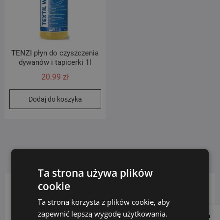
TENZI płyn do czyszczenia
dywanów i tapicerki 1l
20.99
zł
Dodaj do koszyka
Ta strona używa plików
cookie
KATEGORIE PRODUKTÓW
Ta strona korzysta z plików cookie, aby
zapewnić lepszą wygodę użytkowania.
Follow us on