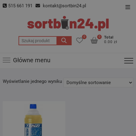
Skip
515 661 191
kontakt@sortbin24.pl
Top
to
Men
content
0
0
Total
Szukaj:
0.00 zł
Główne menu
Wyświetlanie jednego wyniku