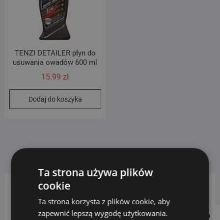
TENZI DETAILER płyn do
usuwania owadów 600 ml
15.99
zł
Dodaj do koszyka
Ta strona używa plików
cookie
KATEGORIE PRODUKTÓW
Ta strona korzysta z plików cookie, aby
zapewnić lepszą wygodę użytkowania.
Follow us on