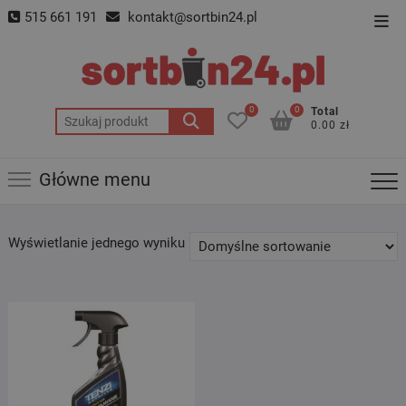
Skip
515 661 191
kontakt@sortbin24.pl
Top
to
Men
content
0
0
Total
Szukaj:
0.00 zł
Główne menu
Wyświetlanie jednego wyniku