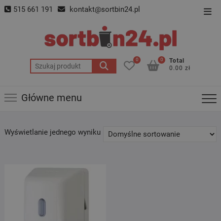
Skip
515 661 191
kontakt@sortbin24.pl
Top
to
Men
content
0
0
Total
Szukaj:
0.00 zł
Główne menu
Wyświetlanie jednego wyniku