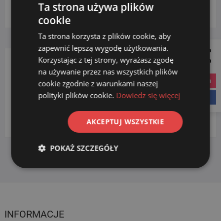
Ta strona używa plików
Wybierz kategorię
cookie
Ta strona korzysta z plików cookie, aby
zapewnić lepszą wygodę użytkowania.
Follow us on
Korzystając z tej strony, wyrażasz zgodę
Social Media
na używanie przez nas wszystkich plików
DOZOWNIKI
instagram
cookie zgodnie z warunkami naszej
polityki plików cookie.
Dowiedz się więcej
facebook
na mydło
(1)
plastikowe
(1)
AKCEPTUJ WSZYSTKIE
POKAŻ SZCZEGÓŁY
INFORMACJE