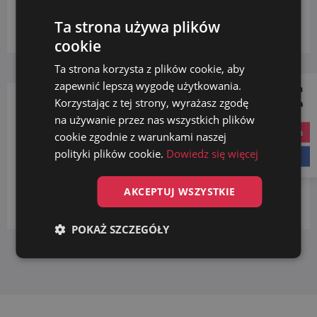
Ta strona używa plików
Wybierz kategorię
cookie
Ta strona korzysta z plików cookie, aby
zapewnić lepszą wygodę użytkowania.
Follow us on
Korzystając z tej strony, wyrażasz zgodę
Social Media
DOZOWNIKI
na używanie przez nas wszystkich plików
instagram
cookie zgodnie z warunkami naszej
polityki plików cookie.
Dowiedz się więcej
facebook
na mydło
(1)
na płyn do dezynfekcji
(1)
AKCEPTUJ WSZYSTKIE
plastikowe
(1)
POKAŻ SZCZEGÓŁY