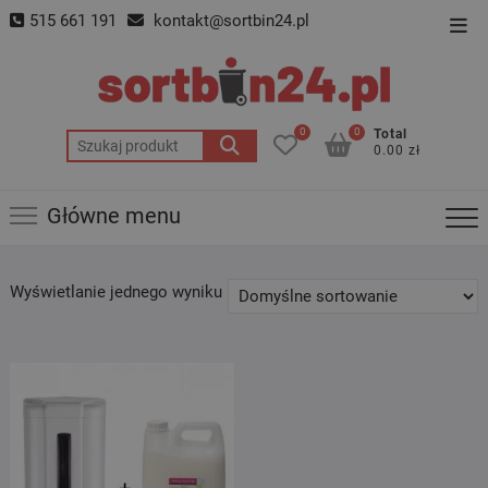
Skip
515 661 191
kontakt@sortbin24.pl
Top
to
Men
content
0
0
Total
Szukaj:
0.00 zł
Główne menu
Wyświetlanie jednego wyniku