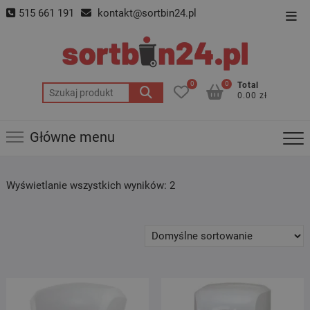
Skip
515 661 191
kontakt@sortbin24.pl
Top
to
Men
content
0
0
Total
Szukaj:
0.00 zł
Główne menu
Wyświetlanie wszystkich wyników: 2