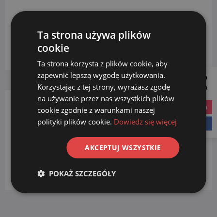
KATEGORIE PRODUKTÓW
Ta strona używa plików
cookie
Wybierz kategorię
Ta strona korzysta z plików cookie, aby
zapewnić lepszą wygodę użytkowania.
Follow us on
Korzystając z tej strony, wyrażasz zgodę
Social Media
na używanie przez nas wszystkich plików
instagram
cookie zgodnie z warunkami naszej
DOZOWNIKI
polityki plików cookie.
Dowiedz się więcej
facebook
na mydło
(2)
AKCEPTUJ WSZYSTKIE
na płyn do dezynfekcji
(2)
plastikowe
(2)
POKAŻ SZCZEGÓŁY