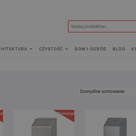
CHITEKTURA
CZYSTOŚĆ
DOM I OGRÓD
BLOG
K
a!
Promocja!