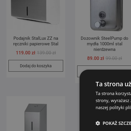
Podajnik StalLux ZZ na
Dozownik SteelPump do
ręczniki papierowe Stal
mydła 1000ml stal
nierdzewna
Pierwotna
Aktualna
119.00
zł
139.00
zł
Pier
Aktu
89.00
zł
99.00
zł
cena
cena
cen
cen
Dodaj do koszyka
wynosiła:
wynosi:
Dodaj do koszyka
wyno
wyno
139.00 zł.
119.00 zł.
99.00
89.00
Ta strona u
Ta strona korzyst
strony, wyrażasz
naszej polityki p
POKAŻ SZCZ