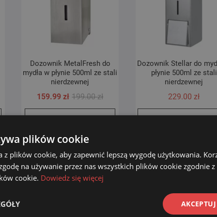
Dozownik MetalFresh do
Dozownik Stellar do myd
mydła w płynie 500ml ze stali
płynie 500ml ze stali
nierdzewnej
nierdzewnej
wotna
alna
Pierwotna
Aktualna
159.99
zł
199.00
zł
229.00
zł
a
a
cena
cena
Dodaj do koszyka
Dowiedz się więcej
siła:
si:
wynosiła:
wynosi:
 zł.
 zł.
199.00 zł.
159.99 zł.
żywa plików cookie
a z plików cookie, aby zapewnić lepszą wygodę użytkowania. Korzy
 zgodę na używanie przez nas wszystkich plików cookie zgodnie 
lików cookie.
Dowiedz się więcej
EGÓŁY
AKCEPTUJ