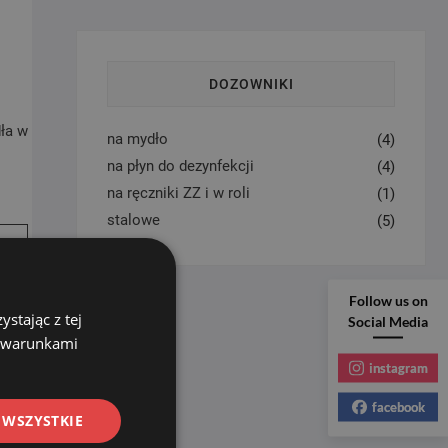
DOZOWNIKI
ła w
na mydło
(4)
na płyn do dezynfekcji
(4)
na ręczniki ZZ i w roli
(1)
stalowe
(5)
Follow us on
stając z tej
Social Media
z warunkami
instagram
facebook
 WSZYSTKIE