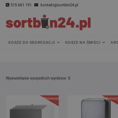
Skip
515 661 191
kontakt@sortbin24.pl
to
content
KOSZE DO SEGREGACJI
KOSZE NA ŚMIECI
AR
Wyświetlanie wszystkich wyników: 5
Promocja!
Promocj