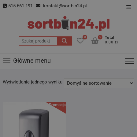
Skip
515 661 191
kontakt@sortbin24.pl
Top
to
Men
content
0
0
Total
Szukaj:
0.00 zł
Główne menu
Wyświetlanie jednego wyniku
Promocja!