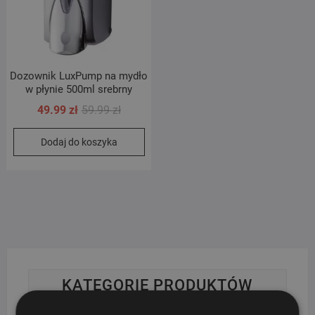
Dozownik LuxPump na mydło
w płynie 500ml srebrny
Pierwotna
Aktualna
49.99
zł
59.99
zł
cena
cena
Dodaj do koszyka
wynosiła:
wynosi:
59.99 zł.
49.99 zł.
KATEGORIE PRODUKTÓW