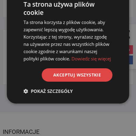
Ta strona używa plików
Wybierz kategorię
cookie
Ta strona korzysta z plików cookie, aby
zapewnić lepszą wygodę użytkowania.
Follow us on
Korzystając z tej strony, wyrażasz zgodę
Social Media
na używanie przez nas wszystkich plików
DOZOWNIKI
instagram
cookie zgodnie z warunkami naszej
polityki plików cookie.
Dowiedz się więcej
facebook
na mydło
(1)
plastikowe
(1)
AKCEPTUJ WSZYSTKIE
POKAŻ SZCZEGÓŁY
INFORMACJE