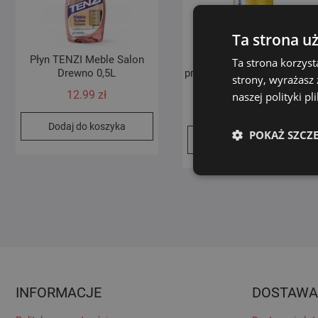
Ta strona u
Płyn TENZI Meble Salon
TENZI Citro – neutralny
Ta strona korzyst
Drewno 0,5L
preparat myjąco-pielęgnują
strony, wyrażasz
1 l koncentrat
12.99
zł
naszej polityki p
19.99
zł
Dodaj do koszyka
POKAŻ SZCZ
Dodaj do koszyka
INFORMACJE
DOSTAWA