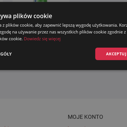
żywa plików cookie
TENZI Office Clean ZIELONY
a z plików cookie, aby zapewnić lepszą wygodę użytkowania. Korzy
cy
– Płyn do czyszczenia mebli
 zgodę na używanie przez nas wszystkich plików cookie zgodnie 
– 1L
lików cookie.
Dowiedz się więcej
16.99
zł
EGÓŁY
AKCEPTUJ
Dodaj do koszyka
MOJE KONTO