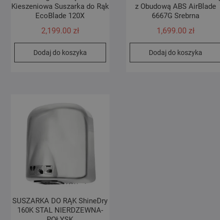
Kieszeniowa Suszarka do Rąk
z Obudową ABS AirBlade
EcoBlade 120X
6667G Srebrna
2,199.00
zł
1,699.00
zł
Dodaj do koszyka
Dodaj do koszyka
SUSZARKA DO RĄK ShineDry
160K STAL NIERDZEWNA-
POŁYSK