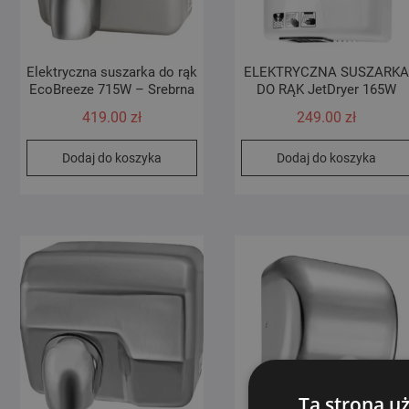
Elektryczna suszarka do rąk
ELEKTRYCZNA SUSZARK
EcoBreeze 715W – Srebrna
DO RĄK JetDryer 165W
419.00
zł
249.00
zł
Dodaj do koszyka
Dodaj do koszyka
Ta strona u