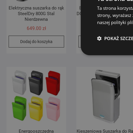
Ta strona korzyst
Elektryczna suszarka do rąk
ELEKTRYCZNA SUSZARK
SteelDry 800G Stal
DO RĄK SteelJet 3000 ze sta
strony, wyrażasz
Nierdzewna
nierdzewnej
naszej polityki p
649.00
zł
529.00
zł
POKAŻ SZCZ
Dodaj do koszyka
Dodaj do koszyka
Energooszczędna
Kieszeniowa Suszarka do R