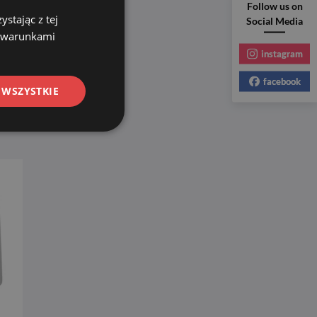
Follow us on
stając z tej
RKA
Social Media
am
z warunkami
instagram
facebook
 WSZYSTKIE