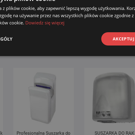
a z plików cookie, aby zapewnić lepszą wygodę użytkowania. Korzy
A
ELEKTRYCZNA SUSZARKA
ELEKTRYCZNA SUSZA
li
DO RĄK TYPU JetStream
DO RĄK TYPU JetStre
 zgodę na używanie przez nas wszystkich plików cookie zgodnie 
615B
615C
lików cookie.
Dowiedz się więcej
699.00
zł
699.00
zł
EGÓŁY
AKCEPTUJ
Dodaj do koszyka
Dodaj do koszyka
ąk
Profesjonalna Suszarka do
SUSZARKA DO RĄK