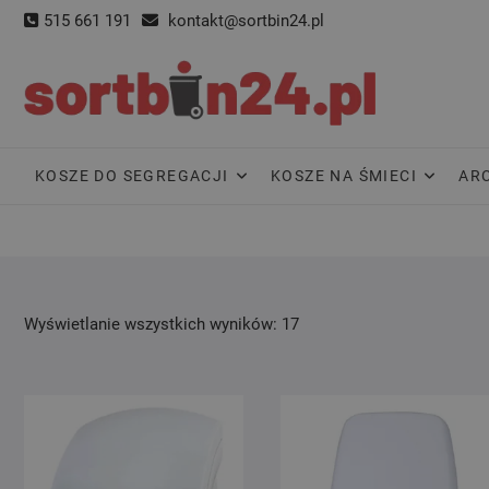
Skip
515 661 191
kontakt@sortbin24.pl
to
content
KOSZE DO SEGREGACJI
KOSZE NA ŚMIECI
AR
Wyświetlanie wszystkich wyników: 17