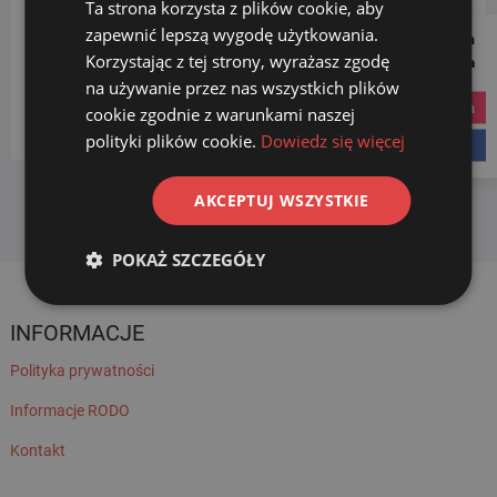
Ta strona korzysta z plików cookie, aby
zapewnić lepszą wygodę użytkowania.
Follow us on
KATEGORIE PRODUKTÓW
Korzystając z tej strony, wyrażasz zgodę
Social Media
na używanie przez nas wszystkich plików
instagram
cookie zgodnie z warunkami naszej
Wybierz kategorię
polityki plików cookie.
Dowiedz się więcej
facebook
AKCEPTUJ WSZYSTKIE
POKAŻ SZCZEGÓŁY
INFORMACJE
Polityka prywatności
Informacje RODO
Kontakt