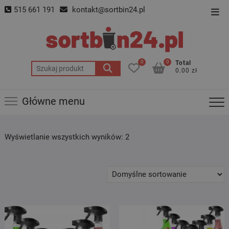
Skip
515 661 191
kontakt@sortbin24.pl
Top
to
Men
content
0
0
Total
Szukaj:
0.00 zł
Główne menu
Wyświetlanie wszystkich wyników: 2