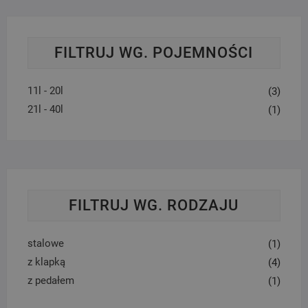
FILTRUJ WG. POJEMNOŚCI
11l - 20l
(3)
21l - 40l
(1)
FILTRUJ WG. RODZAJU
stalowe
(1)
z klapką
(4)
z pedałem
(1)