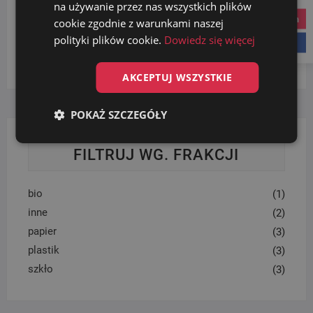
na używanie przez nas wszystkich plików
KATEGORIE PRODUKTÓW
instagram
cookie zgodnie z warunkami naszej
polityki plików cookie.
Dowiedz się więcej
facebook
Wybierz kategorię
AKCEPTUJ WSZYSTKIE
POKAŻ SZCZEGÓŁY
FILTRUJ WG. FRAKCJI
bio
(1)
inne
(2)
papier
(3)
plastik
(3)
szkło
(3)