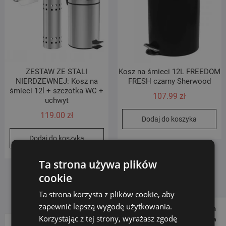
ZESTAW ZE STALI
Kosz na śmieci 12L FREEDOM
NIERDZEWNEJ: Kosz na
FRESH czarny Sherwood
śmieci 12l + szczotka WC +
107.99
zł
uchwyt
119.00
zł
Dodaj do koszyka
Dodaj do koszyka
Ta strona używa plików
cookie
Ta strona korzysta z plików cookie, aby
zapewnić lepszą wygodę użytkowania.
Follow us on
Korzystając z tej strony, wyrażasz zgodę
Social Media