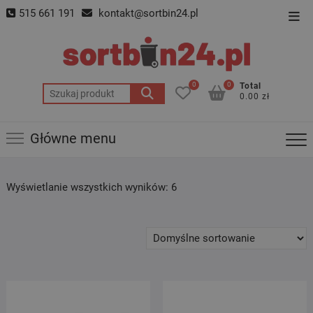
Skip
515 661 191
kontakt@sortbin24.pl
Top
to
Men
content
0
0
Total
Szukaj:
0.00 zł
Główne menu
Wyświetlanie wszystkich wyników: 6