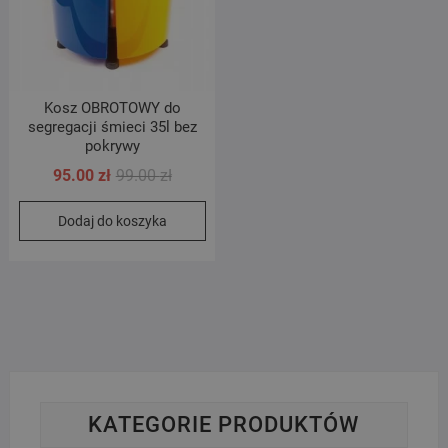
Kosz OBROTOWY do
segregacji śmieci 35l bez
pokrywy
Pierwotna
Aktualna
95.00
zł
99.00
zł
cena
cena
Dodaj do koszyka
wynosiła:
wynosi:
99.00 zł.
95.00 zł.
KATEGORIE PRODUKTÓW