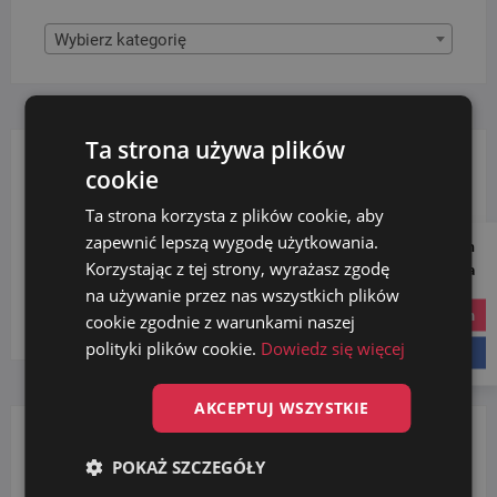
Wybierz kategorię
Ta strona używa plików
cookie
FILTRUJ WG. FRAKCJI
Ta strona korzysta z plików cookie, aby
zapewnić lepszą wygodę użytkowania.
Follow us on
bio
(1)
Korzystając z tej strony, wyrażasz zgodę
Social Media
papier
(1)
na używanie przez nas wszystkich plików
plastik
(1)
instagram
cookie zgodnie z warunkami naszej
polityki plików cookie.
Dowiedz się więcej
facebook
AKCEPTUJ WSZYSTKIE
FILTRUJ WG. POJEMNOŚCI
POKAŻ SZCZEGÓŁY