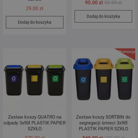
Pierwot
Aktualn
95.00
zł
99.99
zł
29.00
zł
cena
cena
Dodaj do koszyka
wynosił
wynosi:
Dodaj do koszyka
99.99 zł
95.00 zł
Promocja!
Zestaw koszy QUATRO na
Zestaw koszy SORTBIN do
odpady 3x90l PLASTIK PAPIER
segregacji śmieci 3x90l
SZKŁO
PLASTIK PAPIER SZKŁO
Pierwo
Aktual