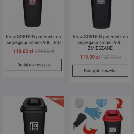
Kosz SORTBIN pojemnik do
Kosz SORTBIN pojemnik do
segregacji śmieci 90L | BIO
segregacji śmieci 90L |
ZMIESZANE
Pierwotna
Aktualna
119.00
zł
129.00
zł
Pierwo
Aktual
119.00
zł
129.00
zł
cena
cena
cena
cena
Dodaj do koszyka
wynosiła:
wynosi:
Dodaj do koszyka
wynosi
wynosi
129.00 zł.
119.00 zł.
129.00 
119.00 
Promocja!