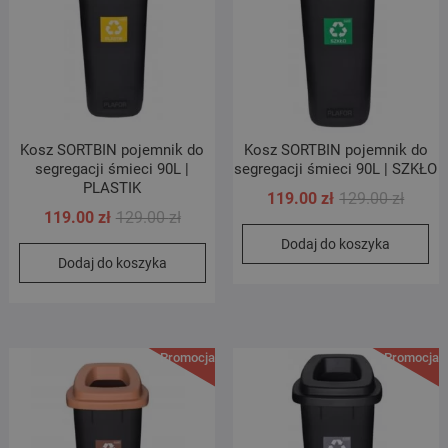
Kosz SORTBIN pojemnik do
Kosz SORTBIN pojemnik do
segregacji śmieci 90L |
segregacji śmieci 90L | SZKŁO
PLASTIK
Pierwo
Aktual
119.00
zł
129.00
zł
Pierwotna
Aktualna
119.00
zł
129.00
zł
cena
cena
cena
cena
Dodaj do koszyka
wynosi
wynosi
Dodaj do koszyka
wynosiła:
wynosi:
129.00 
119.00 
129.00 zł.
119.00 zł.
Promocja!
Promocja!