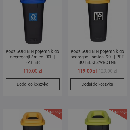
Kosz SORTBIN pojemnik do
Kosz SORTBIN pojemnik do
segregacji śmieci 90L |
segregacji śmieci 90L | PET
PAPIER
BUTELKI ZWROTNE
Pierwo
Aktual
119.00
zł
119.00
zł
129.00
zł
cena
cena
Dodaj do koszyka
Dodaj do koszyka
wynosi
wynosi
129.00 
119.00 
Promocja!
Promocja!