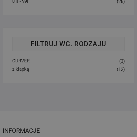
81l - 99l
(26)
FILTRUJ WG. RODZAJU
CURVER
(3)
z klapką
(12)
INFORMACJE