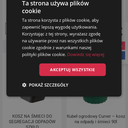
SEGREGACJI ODPADÓW
SEGREGACJI ODPADÓW
Ta strona używa plików
PAPIER
PLASTIK
cookie
29.00
zł
29.00
zł
Ta strona korzysta z plików cookie, aby
zapewnić lepszą wygodę użytkowania.
Follow us on
Dodaj do koszyka
Dodaj do koszyka
Korzystając z tej strony, wyrażasz zgodę
Social Media
na używanie przez nas wszystkich plików
instagram
cookie zgodnie z warunkami naszej
polityki plików cookie.
Dowiedz się więcej
facebook
Promocja!
AKCEPTUJ WSZYSTKIE
POKAŻ SZCZEGÓŁY
KOSZ NA ŚMIECI DO
Kubeł ogrodowy Curver – kosz
SEGREGACJI ODPADÓW
na odpady i śmieci 90l
SZKŁO