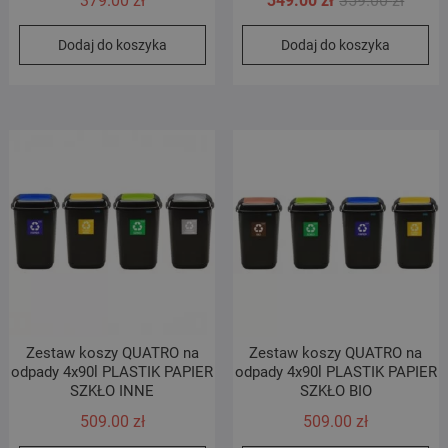
379.00
zł
349.00
zł
359.00
zł
cena
cena
Dodaj do koszyka
Dodaj do koszyka
wynosi
wynosi
359.00 
349.00 
Zestaw koszy QUATRO na
Zestaw koszy QUATRO na
odpady 4x90l PLASTIK PAPIER
odpady 4x90l PLASTIK PAPIER
SZKŁO INNE
SZKŁO BIO
509.00
zł
509.00
zł