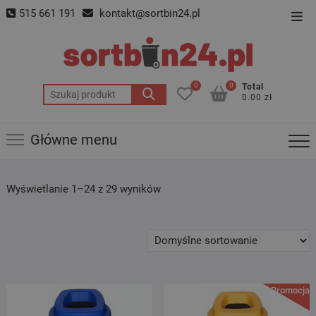
Skip
515 661 191
kontakt@sortbin24.pl
Top
to
Men
content
0
0
Total
Szukaj:
0.00 zł
Główne menu
Wyświetlanie 1–24 z 29 wyników
Promocja!