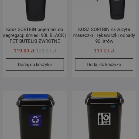
Kosz SORTBIN pojemnik do
KOSZ SORTBIN na zużyte
segregacji śmieci 90L BLACK |
maseczki i rękawiczki odpady
PET BUTELKI ZWROTNE
90 litrów
Pierwotna
Aktualna
119.00
zł
129.00
zł
119.00
zł
cena
cena
Dodaj do koszyka
Dodaj do koszyka
wynosiła:
wynosi:
129.00 zł.
119.00 zł.