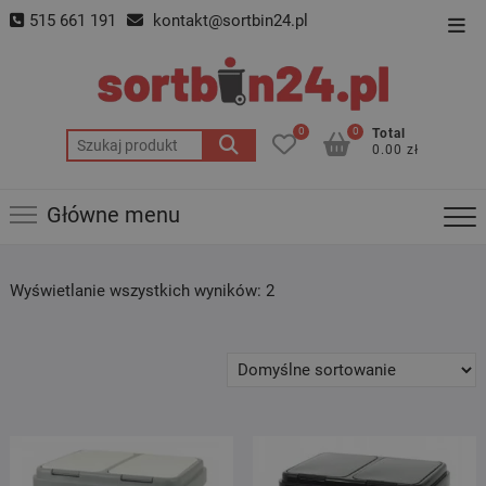
Skip
515 661 191
kontakt@sortbin24.pl
Top
to
Men
content
0
0
Total
Szukaj:
0.00 zł
Główne menu
Wyświetlanie wszystkich wyników: 2