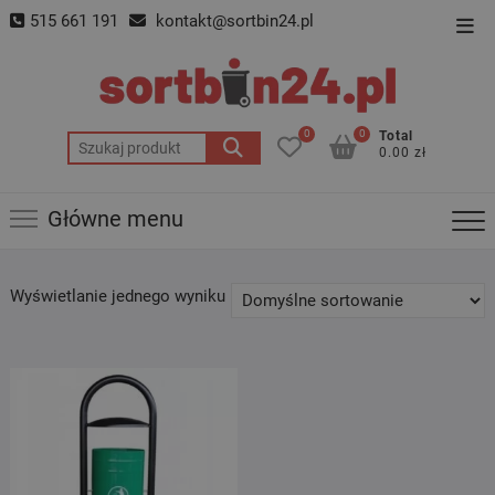
Skip
515 661 191
kontakt@sortbin24.pl
Top
to
Men
content
0
0
Total
Szukaj:
0.00 zł
Główne menu
Wyświetlanie jednego wyniku