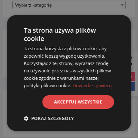
Wybierz kategorię
Ta strona używa plików
cookie
FILTRUJ WG RODZAJU
Ta strona korzysta z plików cookie, aby
zapewnić lepszą wygodę użytkowania.
Follow us on
Korzystając z tej strony, wyrażasz zgodę
Social Media
kosze metalowe
(1)
na używanie przez nas wszystkich plików
instagram
cookie zgodnie z warunkami naszej
polityki plików cookie.
Dowiedz się więcej
facebook
AKCEPTUJ WSZYSTKIE
FILTRUJ WG. POJEMNOŚCI
POKAŻ SZCZEGÓŁY
21l - 40l
(1)